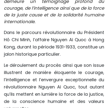
demeure un témoignage profond du
SPORT
courage, de l’intelligence ainsi que de la force
de la juste cause et de la solidarité humaine
FRANCOPHONIE
internationale.
PAYS NATAL
Dans le parcours révolutionnaire du Président
Hô Chi Minh, l’affaire Nguyen Ai Quoc à Hong
INTERNATIONAL
Kong, durant la période 1931-1933, constitue un
MÉGASTORIE
jalon historique particulier.
INFOGRAPHIE
Le déroulement du procès ainsi que son issue
illustrent de manière éloquente le courage,
PHOTO
l’intelligence et l’envergure exceptionnelle du
révolutionnaire Nguyen Ai Quoc, tout autant
VIDÉO
qu’ils mettent en lumière la force de la justice,
de la conscience humaine et des valeurs
À PROPOS DU "PEUPLE"