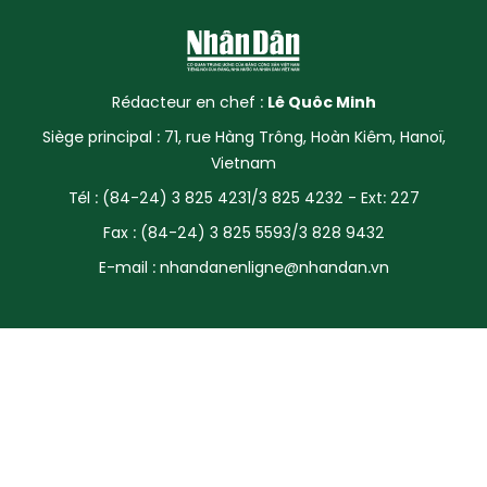
SPORT
FRANCOPHONIE
Rédacteur en chef :
Lê Quôc Minh
PAYS NATAL
Siège principal : 71, rue Hàng Trông, Hoàn Kiêm, Hanoï,
Vietnam
INTERNATIONAL
Tél : (84-24) 3 825 4231/3 825 4232 - Ext: 227
Fax : (84-24) 3 825 5593/3 828 9432
MÉGASTORIE
E-mail :
nhandanenligne@nhandan.vn
INFOGRAPHIE
PHOTO
VIDÉO
À PROPOS DU "PEUPLE"