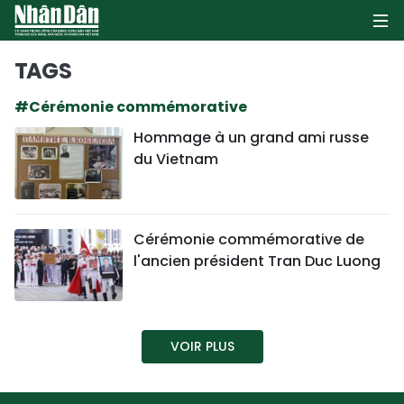
TAGS
#Cérémonie commémorative
PAGE D'ACCUEIL
Hommage à un grand ami russe
du Vietnam
POLITIQUE
ÉCONOMIE
Cérémonie commémorative de
SOCIÉTÉ
l'ancien président Tran Duc Luong
CULTURE
TOURISME
VOIR PLUS
ENVIRONNEMENT