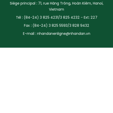
Siège principal : 71, rue Hàng Trông, Hoàn Kiêm, Hanoï,
SPORT
Vietnam
Tél : (84-24) 3 825 4231/3 825 4232 - Ext: 227
FRANCOPHONIE
Fax : (84-24) 3 825 5593/3 828 9432
PAYS NATAL
E-mail :
nhandanenligne@nhandan.vn
INTERNATIONAL
MÉGASTORIE
INFOGRAPHIE
PHOTO
VIDÉO
À PROPOS DU "PEUPLE"