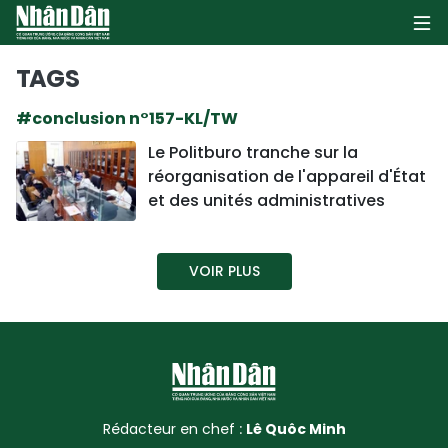
TAGS
#conclusion n°157-KL/TW
PAGE D'ACCUEIL
Le Politburo tranche sur la
réorganisation de l'appareil d'État
POLITIQUE
et des unités administratives
ÉCONOMIE
VOIR PLUS
SOCIÉTÉ
CULTURE
TOURISME
ENVIRONNEMENT
Rédacteur en chef :
Lê Quôc Minh