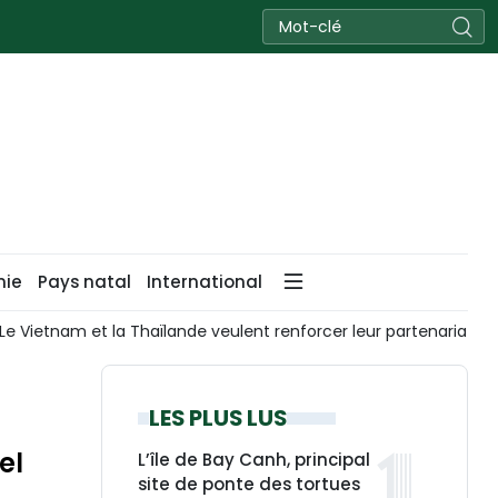
nie
Pays natal
International
enforcer leur partenariat stratégique global
L’expert chino
LES PLUS LUS
el
L’île de Bay Canh, principal
site de ponte des tortues