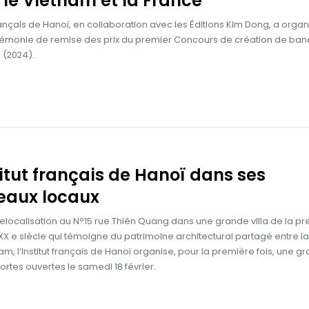
 le Vietnam et la France
 français de Hanoï, en collaboration avec les Éditions Kim Dong, a organ
rémonie de remise des prix du premier Concours de création de ba
 (2024).
titut français de Hanoï dans ses
eaux locaux
elocalisation au N°15 rue Thiên Quang dans une grande villa de la p
XX e siècle qui témoigne du patrimoine architectural partagé entre l
nam, l’Institut français de Hanoï organise, pour la première fois, une g
rtes ouvertes le samedi 18 février.