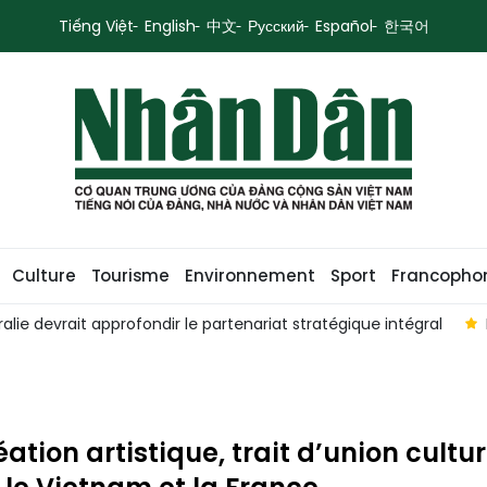
Tiếng Việt
English
中文
Русский
Español
한국어
Culture
Tourisme
Environnement
Sport
Francopho
at stratégique intégral
Le Vietnam et la Thaïlande veulent r
éation artistique, trait d’union cultur