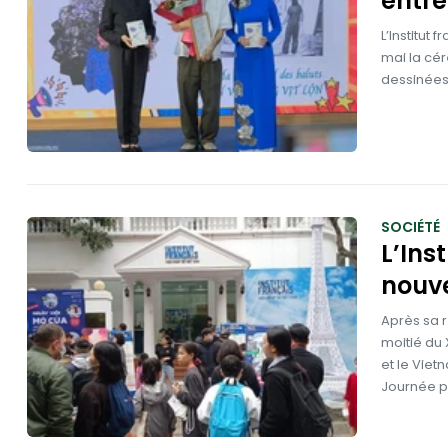
entre
L’Institut
mai la cé
dessinées
SOCIÉTÉ
L’Ins
nouv
Après sa r
moitié du 
et le Viet
Journée po