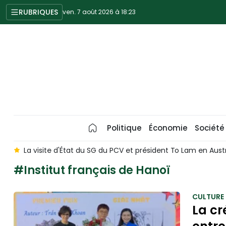
RUBRIQUES
ven. 7 août 2026 à 18:23
Politique
Économie
Société
 et président To Lam en Australie devrait approfondir le partenari
#Institut français de Hanoï
CULTURE
La cr