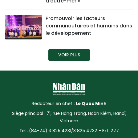
d’outre-mer »
SPORT
Promouvoir les facteurs
FRANCOPHONIE
communautaires et humains dans
le développement
PAYS NATAL
INTERNATIONAL
VOIR PLUS
MÉGASTORIE
INFOGRAPHIE
PHOTO
Rédacteur en chef :
Lê Quôc Minh
VIDÉO
Siège principal : 71, rue Hàng Trông, Hoàn Kiêm, Hanoï,
Vietnam
Tél : (84-24) 3 825 4231/3 825 4232 - Ext: 227
À PROPOS DU "PEUPLE"