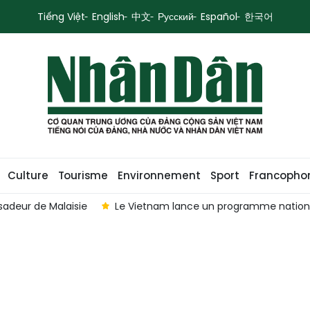
Tiếng Việt
English
中文
Русский
Español
한국어
Culture
Tourisme
Environnement
Sport
Francopho
sadeur de Malaisie
Le Vietnam lance un programme nationa