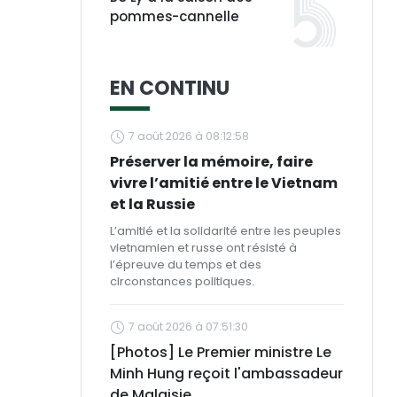
pommes-cannelle
EN CONTINU
7 août 2026 à 08:12:58
Préserver la mémoire, faire
vivre l’amitié entre le Vietnam
et la Russie
L’amitié et la solidarité entre les peuples
vietnamien et russe ont résisté à
l’épreuve du temps et des
circonstances politiques.
7 août 2026 à 07:51:30
[Photos] Le Premier ministre Le
Minh Hung reçoit l'ambassadeur
de Malaisie