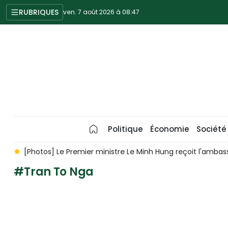
RUBRIQUES
ven. 7 août 2026 à 08:47
Politique
Économie
Société
ie
[Photos] Le Premier ministre Le Minh Hung reçoit l'ambas
#Tran To Nga