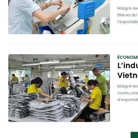
Malgré des
filières d
l’exportat
ÉCONOMI
L’ind
Viet
Malgré les
connu une 
d’exportat