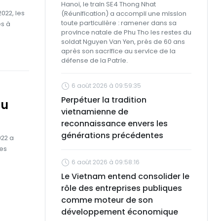
Hanoï, le train SE4 Thong Nhat
022, les
(Réunification) a accompli une mission
toute particulière : ramener dans sa
es à
province natale de Phu Tho les restes du
soldat Nguyen Van Yen, près de 60 ans
après son sacrifice au service de la
défense de la Patrie.
6 août 2026 à 09:59:35
Perpétuer la tradition
du
vietnamienne de
reconnaissance envers les
générations précédentes
022 a
mes
6 août 2026 à 09:58:16
Le Vietnam entend consolider le
rôle des entreprises publiques
comme moteur de son
développement économique