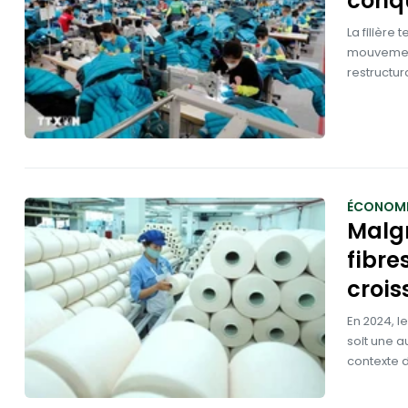
conq
La filière
mouvement
restructur
ÉCONOMI
Malgr
fibre
crois
En 2024, l
soit une a
contexte di