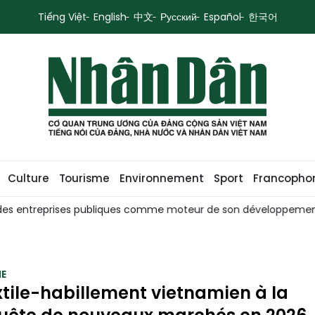
Tiếng Việt
English
中文
Русский
Español
한국어
Culture
Tourisme
Environnement
Sport
Francopho
 publiques comme moteur de son développement économique
E
xtile-habillement vietnamien à la