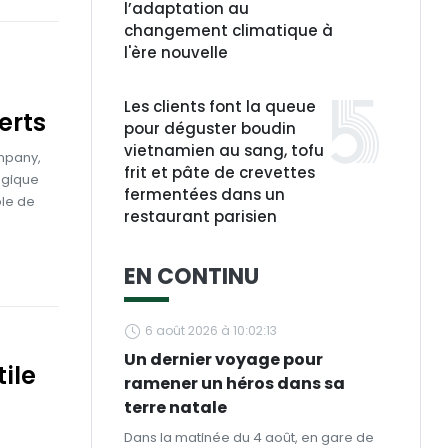
l’adaptation au
changement climatique à
l'ère nouvelle
Les clients font la queue
erts
pour déguster boudin
vietnamien au sang, tofu
ompany,
frit et pâte de crevettes
tégique
fermentées dans un
ble de
restaurant parisien
EN CONTINU
6 août 2026 à 10:02:13
Un dernier voyage pour
tile
ramener un héros dans sa
terre natale
Dans la matinée du 4 août, en gare de