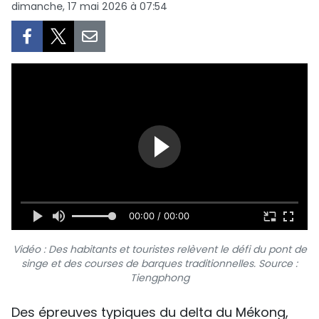
dimanche, 17 mai 2026 à 07:54
SPORT
FRANCOPHONIE
PAYS NATAL
INTERNATIONAL
MÉGASTORIE
INFOGRAPHIE
00:00 / 00:00
PHOTO
Vidéo : Des habitants et touristes relèvent le défi du pont de
VIDÉO
singe et des courses de barques traditionnelles. Source :
Tiengphong
À PROPOS DU "PEUPLE"
Des épreuves typiques du delta du Mékong,