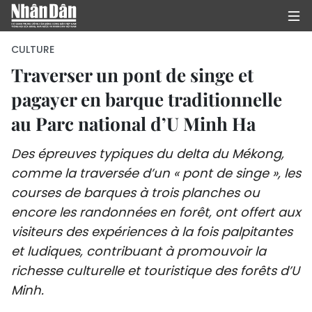
CULTURE
Traverser un pont de singe et
pagayer en barque traditionnelle
PAGE D'ACCUEIL
au Parc national d’U Minh Ha
POLITIQUE
Des épreuves typiques du delta du Mékong,
ÉCONOMIE
comme la traversée d’un « pont de singe », les
courses de barques à trois planches ou
SOCIÉTÉ
encore les randonnées en forêt, ont offert aux
CULTURE
visiteurs des expériences à la fois palpitantes
et ludiques, contribuant à promouvoir la
TOURISME
richesse culturelle et touristique des forêts d’U
Minh.
ENVIRONNEMENT