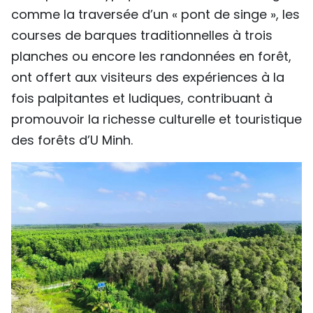
comme la traversée d’un « pont de singe », les
TIẾNG VIỆT
courses de barques traditionnelles à trois
ENGLISH
planches ou encore les randonnées en forêt,
ont offert aux visiteurs des expériences à la
中文
fois palpitantes et ludiques, contribuant à
promouvoir la richesse culturelle et touristique
РУССКИЙ
des forêts d’U Minh.
ESPAÑOL