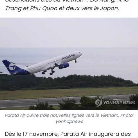
SPORT
Trang et Phu Quoc et deux vers le Japon.
FRANCOPHONIE
PAYS NATAL
INTERNATIONAL
MÉGASTORIE
INFOGRAPHIE
PHOTO
VIDÉO
Parata Air ouvre trois nouvelles lignes vers le Vietnam. Photo:
yonhapnews
À PROPOS DU "PEUPLE"
Dès le 17 novembre, Parata Air inaugurera des