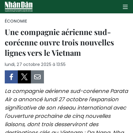
ÉCONOMIE
Une compagnie aérienne sud-
coréenne ouvre trois nouvelles
PAGE D'ACCUEIL
lignes vers le Vietnam
POLITIQUE
lundi, 27 octobre 2025 à 13:55
ÉCONOMIE
SOCIÉTÉ
La compagnie aérienne sud-coréenne Parata
CULTURE
Air a annoncé lundi 27 octobre l'expansion
significative de son réseau international avec
TOURISME
l'ouverture prochaine de cinq nouvelles
liaisons, dont trois desserviront des
ENVIRONNEMENT
destinations clés au Vietnam : Da Nang, Nha