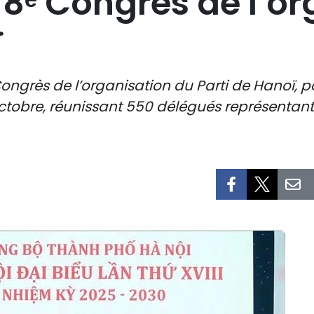
18ᵉ Congrès de l’o
ï
ongrès de l’organisation du Parti de Hanoï, 
 octobre, réunissant 550 délégués représenta