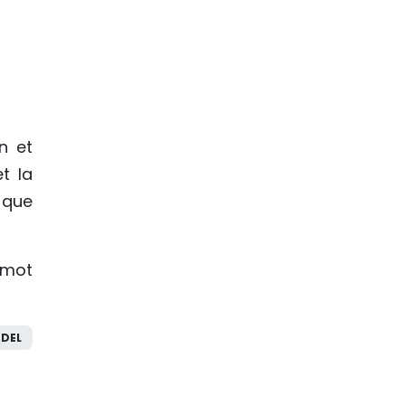
n et
t la
 que
e mot
DEL