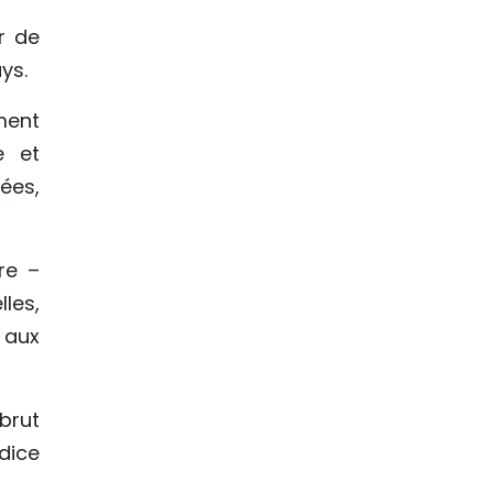
r de
ys.
ment
e et
ées,
re –
lles,
 aux
brut
ndice