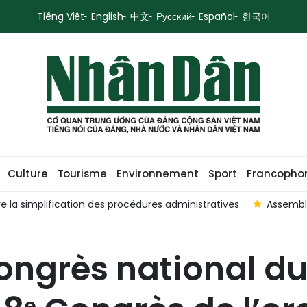
Tiếng Việt
English
中文
Русский
Español
한국어
Culture
Tourisme
Environnement
Sport
Francopho
e la simplification des procédures administratives
Assemblé
Congrès national du