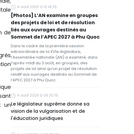
ale,
4 août 2026 à 10:14:25
tale
[Photos] L’AN examine en groupes
des projets de loi et de résolution
liés aux ouvrages destinés au
on de
Sommet de l’APEC 2027 à Phu Quoc
Dans le cadre de la première session
extraordinaire de la XVIe législature,
grès
l’Assemblée nationale (AN) a examiné, dans
l’après-midi du 3 août, en groupes, des
tion
projets de loi ainsi qu’un projet de résolution
relatif aux ouvrages destinés au Sommet de
l’APEC 2027 à Phu Quoc.
tique
ssant
4 août 2026 à 09:30:19
Le législateur suprême donne sa
t un
vision de la vulgarisation et de
l'éducation juridiques