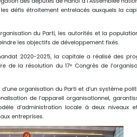
légation des députés de Hanoï à l’Assemblée nation
 les défis étroitement entrelacés auxquels la capi
’organisation du Parti, les autorités et la populati
eindre les objectifs de développement fixés.
mandat 2020-2025, la capitale a réalisé des pro
 de la résolution du 17ᵉ Congrès de l’organisa
n d’une organisation du Parti et d’un système poli
onalisation de l’appareil organisationnel, garanti
dèle d’administration locale à deux niveaux e
aux entreprises.