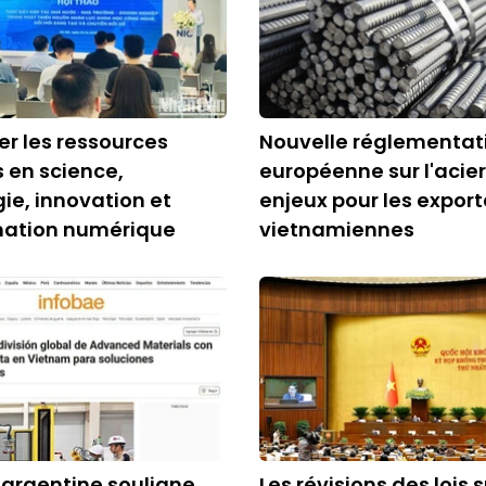
r les ressources
Nouvelle réglementat
 en science,
européenne sur l'acier
ie, innovation et
enjeux pour les export
mation numérique
vietnamiennes
 argentine souligne
Les révisions des lois s