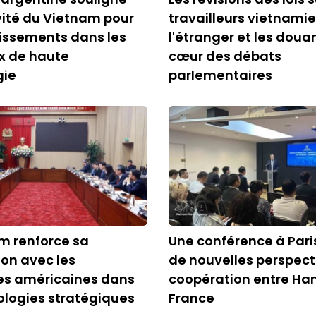
ivité du Vietnam pour
travailleurs vietnami
tissements dans les
l'étranger et les doua
x de haute
cœur des débats
gie
parlementaires
m renforce sa
Une conférence à Pari
on avec les
de nouvelles perspect
es américaines dans
coopération entre Han
ologies stratégiques
France