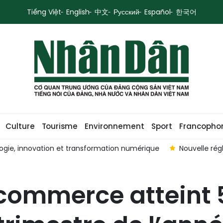
Tiếng Việt
English
中文
Русский
Español
한국어
Culture
Tourisme
Environnement
Sport
Francopho
ogie, innovation et transformation numérique
Nouvelle rég
-commerce atteint 5