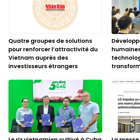
Quatre groupes de solutions
Développe
pour renforcer l’attractivité du
humaines
Vietnam auprès des
technolog
investisseurs étrangers
transfor
Le riz vietnamien cultivé à Cuba
La presse