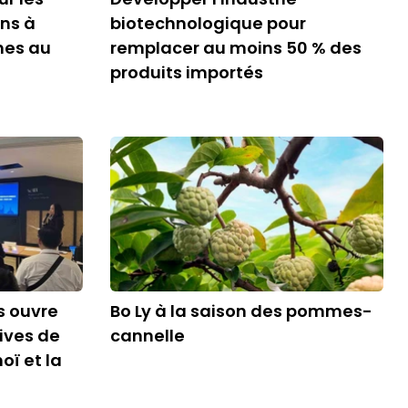
ens à
biotechnologique pour
nes au
remplacer au moins 50 % des
produits importés
s ouvre
Bo Ly à la saison des pommes-
ives de
cannelle
oï et la