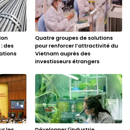
ion
Quatre groupes de solutions
 : des
pour renforcer l’attractivité du
ations
Vietnam auprès des
investisseurs étrangers
ur les
Développer l'industrie