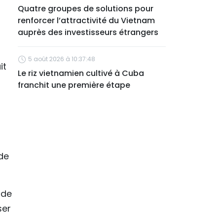
Quatre groupes de solutions pour
renforcer l’attractivité du Vietnam
auprès des investisseurs étrangers
5 août 2026 à 10:37:48
it
Le riz vietnamien cultivé à Cuba
franchit une première étape
t
a
de
 de
ser