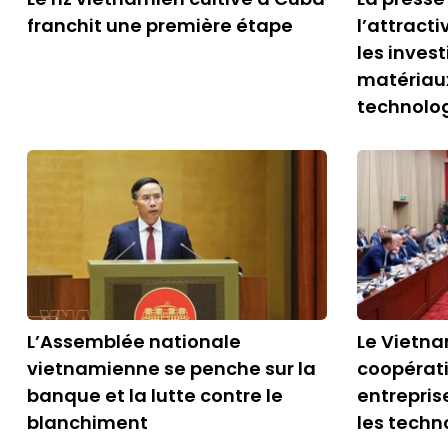
franchit une première étape
l’attract
les inves
matériau
technolo
L’Assemblée nationale
Le Vietna
vietnamienne se penche sur la
coopérati
banque et la lutte contre le
entrepris
blanchiment
les techn