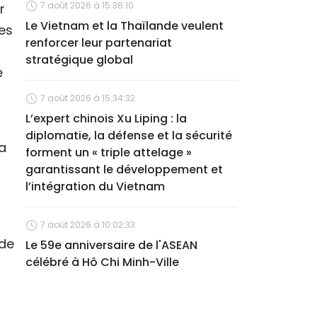
7 août 2026 à 15:38:10
r
Le Vietnam et la Thaïlande veulent
es
renforcer leur partenariat
stratégique global
e
7 août 2026 à 15:34:32
L’expert chinois Xu Liping : la
diplomatie, la défense et la sécurité
a
forment un « triple attelage »
garantissant le développement et
l’intégration du Vietnam
7 août 2026 à 10:02:33
nde
Le 59e anniversaire de l'ASEAN
célébré à Hô Chi Minh-Ville