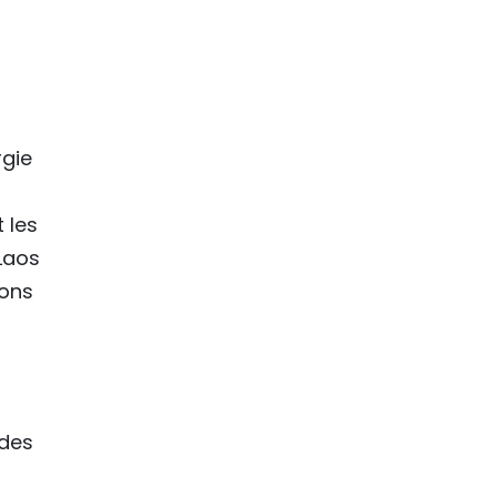
rgie
 les
 Laos
ions
 des