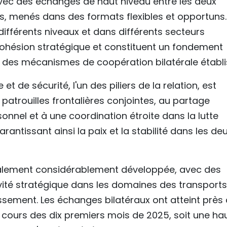
vec des échanges de haut niveau entre les deux
nts, menés dans des formats flexibles et opportuns.
ifférents niveaux et dans différents secteurs
 cohésion stratégique et constituent un fondement
e des mécanismes de coopération bilatérale établi
 de sécurité, l'un des piliers de la relation, est
atrouilles frontalières conjointes, au partage
onnel et à une coordination étroite dans la lutte
arantissant ainsi la paix et la stabilité dans les de
alement considérablement développée, avec des
vité stratégique dans les domaines des transports
issement. Les échanges bilatéraux ont atteint près
u cours des dix premiers mois de 2025, soit une ha