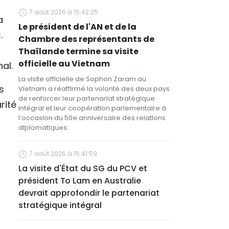
7 août 2026 à 15:42:25
a
Le président de l'AN et de la
.
Chambre des représentants de
Thaïlande termine sa visite
officielle au Vietnam
al.
La visite officielle de Sophon Zaram au
s
Vietnam a réaffirmé la volonté des deux pays
de renforcer leur partenariat stratégique
rité
intégral et leur coopération parlementaire à
l’occasion du 50e anniversaire des relations
diplomatiques.
7 août 2026 à 15:41:59
La visite d'État du SG du PCV et
président To Lam en Australie
devrait approfondir le partenariat
stratégique intégral