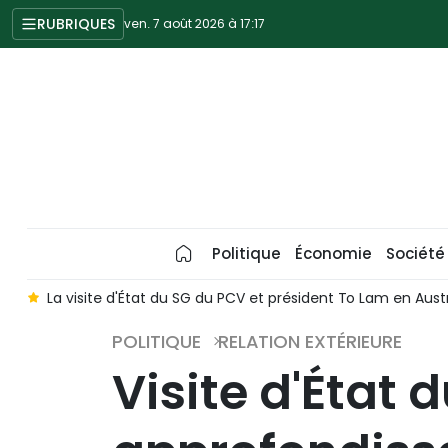
RUBRIQUES
ven. 7 août 2026 à 17:17
Politique
Économie
Société
m en Australie devrait approfondir le partenariat stratégique int
POLITIQUE
RELATION EXTÉRIEURE
Visite d'État 