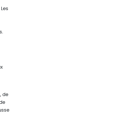
 Les
s.
ux
, de
 de
usse