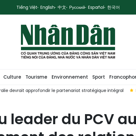
Tiếng Việt
English
中文
Русский
Español
한국어
Culture
Tourisme
Environnement
Sport
Francopho
égral
Le Vietnam et la Thaïlande veulent renforcer leur part
du leader du PCV au