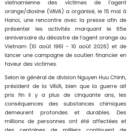
vietnamienne des victimes de l’agent
TIẾNG VIỆT
orange/dioxine (VAVA) a organisé, le 15 mai à
Hanoï, une rencontre avec la presse afin de
ENGLISH
présenter les activités marquant le 65e
中文
anniversaire du désastre de l’agent orange au
Vietnam (10 août 1961 - 10 août 2026) et de
РУССКИЙ
lancer une campagne de soutien financier en
faveur des victimes.
ESPAÑOL
Selon le général de division Nguyen Huu Chinh,
président de la VAVA, bien que la guerre ait
pris fin il y a plus de cinquante ans, les
conséquences des substances chimiques
demeurent profondes et durables. Des
millions de personnes ont été affectées et
des centaines de milliers continuent de