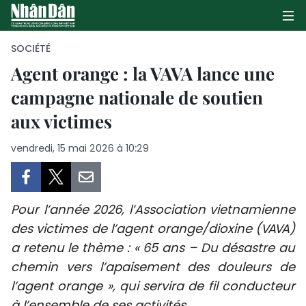
SOCIÉTÉ
Agent orange : la VAVA lance une
campagne nationale de soutien
PAGE D'ACCUEIL
aux victimes
POLITIQUE
vendredi, 15 mai 2026 à 10:29
ÉCONOMIE
SOCIÉTÉ
Pour l’année 2026, l’Association vietnamienne
CULTURE
des victimes de l’agent orange/dioxine (VAVA)
a retenu le thème : « 65 ans – Du désastre au
TOURISME
chemin vers l’apaisement des douleurs de
l’agent orange », qui servira de fil conducteur
ENVIRONNEMENT
à l’ensemble de ses activités.