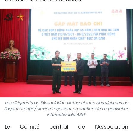
SPORT
FRANCOPHONIE
PAYS NATAL
INTERNATIONAL
MÉGASTORIE
INFOGRAPHIE
PHOTO
Les dirigeants de l’Association vietnamienne des victimes de
VIDÉO
l’agent orange/dioxine reçoivent un soutien de l’organisation
internationale ABLE.
Le Comité central de l’Association
À PROPOS DU "PEUPLE"