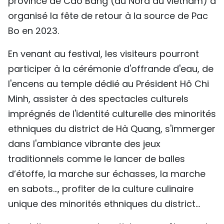
province de Cao Bang (au Nord du vietnam) a
TIẾNG VIỆT
organisé la fête de retour à la source de Pac
Bo en 2023.
ENGLISH
En venant au festival, les visiteurs pourront
中文
participer à la cérémonie d'offrande d'eau, de
l'encens au temple dédié au Président Hô Chi
РУССКИЙ
Minh, assister à des spectacles culturels
ESPAÑOL
imprégnés de l'identité culturelle des minorités
ethniques du district de Hà Quang, s'immerger
dans l'ambiance vibrante des jeux
traditionnels comme le lancer de balles
d’étoffe, la marche sur échasses, la marche
en sabots..., profiter de la culture culinaire
unique des minorités ethniques du district...