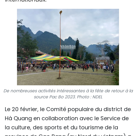
SPORT
FRANCOPHONIE
PAYS NATAL
INTERNATIONAL
MÉGASTORIE
INFOGRAPHIE
De nombreuses activités intéressantes à la fête de retour à la
PHOTO
source Pac Bo 2023. Photo : NDEL
Le 20 février, le Comité populaire du district de
VIDÉO
Hà Quang en collaboration avec le Service de
la culture, des sports et du tourisme de la
À PROPOS DU "PEUPLE"