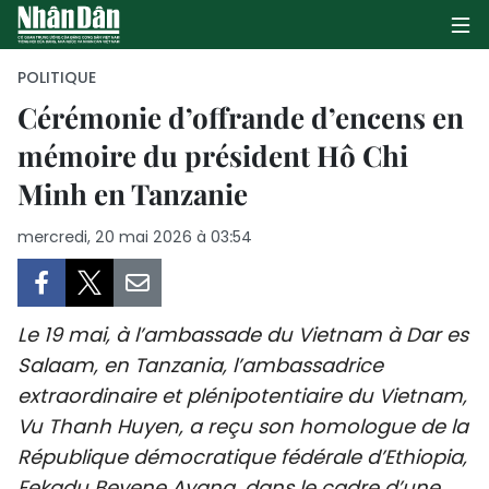
POLITIQUE
Cérémonie d’offrande d’encens en
mémoire du président Hô Chi
PAGE D'ACCUEIL
Minh en Tanzanie
POLITIQUE
mercredi, 20 mai 2026 à 03:54
ÉCONOMIE
SOCIÉTÉ
Le 19 mai, à l’ambassade du Vietnam à Dar es
CULTURE
Salaam, en Tanzania, l’ambassadrice
extraordinaire et plénipotentiaire du Vietnam,
TOURISME
Vu Thanh Huyen, a reçu son homologue de la
République démocratique fédérale d’Ethiopia,
ENVIRONNEMENT
Fekadu Beyene Ayana, dans le cadre d’une