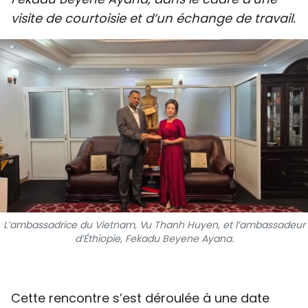
SPORT
visite de courtoisie et d’un échange de travail.
FRANCOPHONIE
PAYS NATAL
INTERNATIONAL
MÉGASTORIE
INFOGRAPHIE
PHOTO
L’ambassadrice du Vietnam, Vu Thanh Huyen, et l’ambassadeur
d’Éthiopie, Fekadu Beyene Ayana.
VIDÉO
À PROPOS DU "PEUPLE"
Cette rencontre s’est déroulée à une date