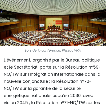
SPORT
FRANCOPHONIE
PAYS NATAL
INTERNATIONAL
Lors de la conférence. Photo : VNA.
MÉGASTORIE
L’événement, organisé par le Bureau politique
INFOGRAPHIE
et le Secrétariat, porte sur la Résolution n°59-
PHOTO
NQ/TW sur l’intégration internationale dans la
nouvelle conjoncture ; la Résolution n°70-
VIDÉO
NQ/TW sur la garantie de la sécurité
énergétique nationale jusqu’en 2030, avec
À PROPOS DU "PEUPLE"
vision 2045 ; la Résolution n°71-NQ/TW sur les