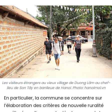
SPORT
FRANCOPHONIE
PAYS NATAL
INTERNATIONAL
MÉGASTORIE
INFOGRAPHIE
PHOTO
Les visiteurs étrangers au vieux village de Duong Lâm au chef-
lieu de Son Tây en banlieue de Hanoi. Photo: hanoimoi.vn
VIDÉO
En particulier, la commune se concentre sur
l’élaboration des critères de nouvelle ruralité
À PROPOS DU "PEUPLE"