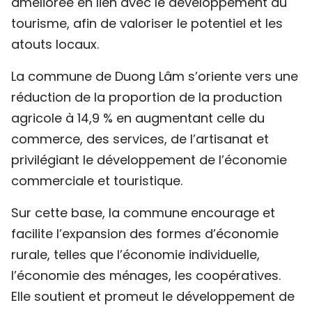
améliorée en lien avec le développement du
TIẾNG VIỆT
tourisme, afin de valoriser le potentiel et les
atouts locaux.
ENGLISH
La commune de Duong Lâm s’oriente vers une
中文
réduction de la proportion de la production
agricole à 14,9 % en augmentant celle du
РУССКИЙ
commerce, des services, de l’artisanat et
ESPAÑOL
privilégiant le développement de l’économie
commerciale et touristique.
Sur cette base, la commune encourage et
facilite l’expansion des formes d’économie
rurale, telles que l’économie individuelle,
l’économie des ménages, les coopératives.
Elle soutient et promeut le développement de