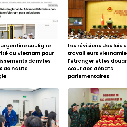
 argentine souligne
Les révisions des lois s
ivité du Vietnam pour
travailleurs vietnami
tissements dans les
l'étranger et les doua
x de haute
cœur des débats
gie
parlementaires