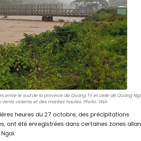
ées entre le sud de la province de Quang Tri et celle de Quang Nga
 vents violents et des marées hautes. Photo: VNA
ières heures du 27 octobre, des précipitations
s, ont été enregistrées dans certaines zones allan
 Ngai.