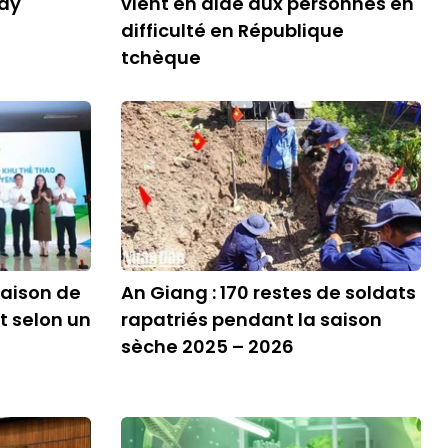
ay
vient en aide aux personnes en
difficulté en République
tchèque
aison de
An Giang : 170 restes de soldats
t selon un
rapatriés pendant la saison
sèche 2025 – 2026