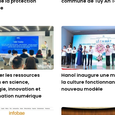
e la protection
commune de Tuy An T
ue
r les ressources
Hanoï inaugure une m
 en science,
la culture fonctionnan
ie, innovation et
nouveau modèle
mation numérique