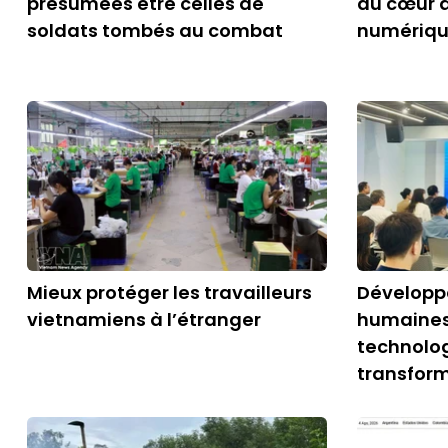
présumées être celles de
au cœur d
soldats tombés au combat
numériq
Mieux protéger les travailleurs
Développe
vietnamiens à l’étranger
humaines
technolog
transfor