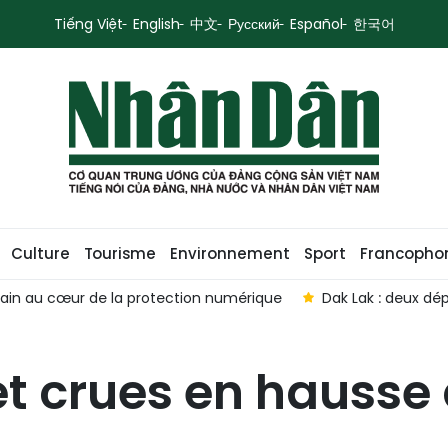
Tiếng Việt
English
中文
Русский
Español
한국어
Culture
Tourisme
Environnement
Sport
Francopho
umain au cœur de la protection numérique
Dak Lak : deux dé
 et crues en hausse