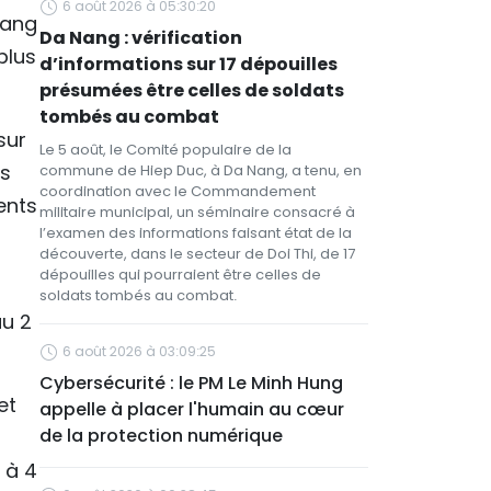
6 août 2026 à 05:30:20
Nang
Da Nang : vérification
plus
d’informations sur 17 dépouilles
présumées être celles de soldats
tombés au combat
sur
Le 5 août, le Comité populaire de la
es
commune de Hiep Duc, à Da Nang, a tenu, en
coordination avec le Commandement
ents
militaire municipal, un séminaire consacré à
l’examen des informations faisant état de la
découverte, dans le secteur de Doi Thi, de 17
dépouilles qui pourraient être celles de
soldats tombés au combat.
au 2
6 août 2026 à 03:09:25
Cybersécurité : le PM Le Minh Hung
et
appelle à placer l'humain au cœur
de la protection numérique
 à 4