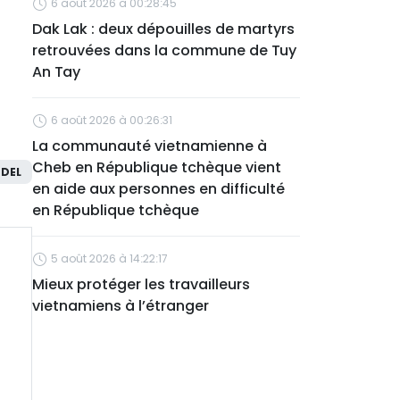
6 août 2026 à 00:28:45
Dak Lak : deux dépouilles de martyrs
u
retrouvées dans la commune de Tuy
An Tay
6 août 2026 à 00:26:31
La communauté vietnamienne à
Cheb en République tchèque vient
DEL
en aide aux personnes en difficulté
en République tchèque
5 août 2026 à 14:22:17
Mieux protéger les travailleurs
vietnamiens à l’étranger