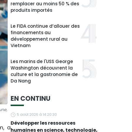
remplacer au moins 50 % des
produits importés
Le FIDA continue d’allouer des
financements au
développement rural au
Vietnam
Les marins de l'USS George
Washington découvrent la
culture et la gastronomie de
Da Nang
EN CONTINU
une,
5 août 2026 à 14:20:30
Développer les ressources
m, a
humaines en science, technologie,