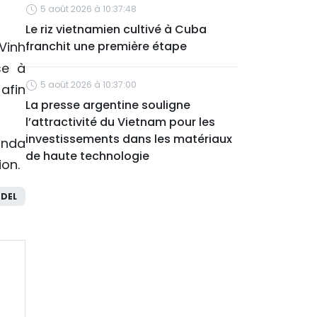
5 août 2026 à 10:37:48
Le riz vietnamien cultivé à Cuba
Vinh
franchit une première étape
se à
5 août 2026 à 10:37:00
afin
La presse argentine souligne
l’attractivité du Vietnam pour les
investissements dans les matériaux
onda
de haute technologie
ion.
DEL