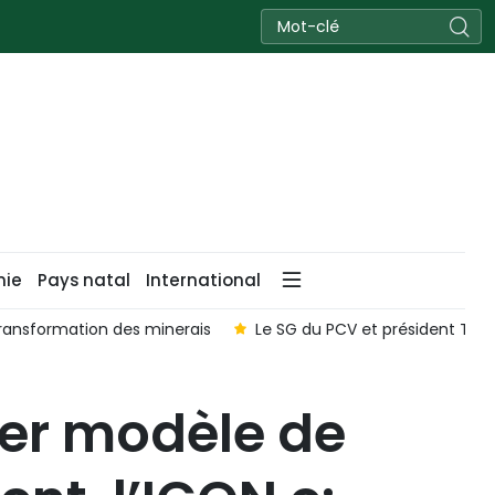
nie
Pays natal
International
ansformation des minerais
Le SG du PCV et président To L
er modèle de