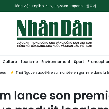
Tiếng Việt
English
中文
Русский
Español
한국어
Culture
Tourisme
Environnement
Sport
Francopho
nées
Thai Nguyen accélère sa montée en gamme dans la tr
m lance son premi