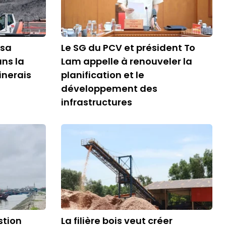
 sa
Le SG du PCV et président To
ns la
Lam appelle à renouveler la
inerais
planification et le
développement des
infrastructures
stion
La filière bois veut créer