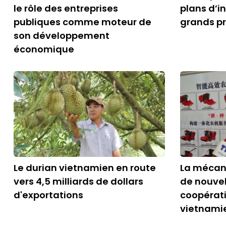
le rôle des entreprises
plans d’i
publiques comme moteur de
grands pr
son développement
économique
Le durian vietnamien en route
La mécani
vers 4,5 milliards de dollars
de nouvel
d'exportations
coopérati
vietnami