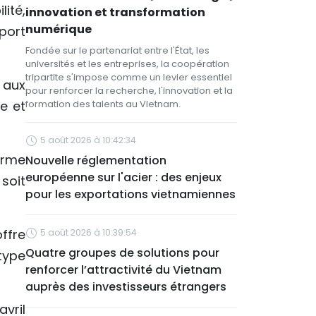
ité,
innovation et transformation
numérique
port
Fondée sur le partenariat entre l'État, les
universités et les entreprises, la coopération
tripartite s'impose comme un levier essentiel
 aux
pour renforcer la recherche, l'innovation et la
e et
formation des talents au Vietnam.
5 août 2026 à 10:42:34
orme
Nouvelle réglementation
européenne sur l'acier : des enjeux
soit
pour les exportations vietnamiennes
ffre
5 août 2026 à 10:39:54
Quatre groupes de solutions pour
type
renforcer l’attractivité du Vietnam
auprès des investisseurs étrangers
vril