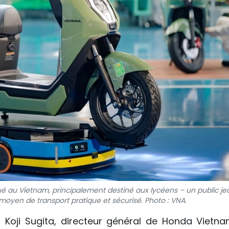
ué au Vietnam, principalement destiné aux lycéens – un public je
oyen de transport pratique et sécurisé. Photo : VNA.
 Koji Sugita, directeur général de Honda Vietna