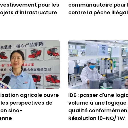
nvestissement pour les
communautaire pour l
ojets d’infrastructure
contre la pêche illéga
sation agricole ouvre
IDE : passer d'une log
les perspectives de
volume à une logique
on sino-
qualité conformément
enne
Résolution 10-NQ/TW