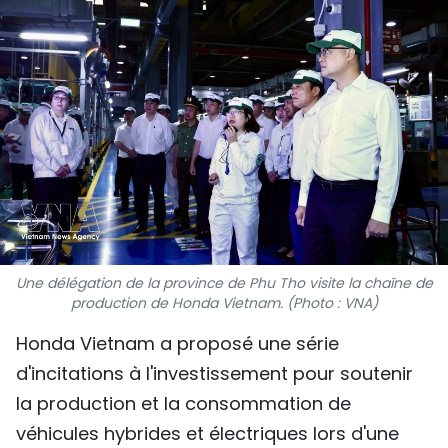
SPORT
FRANCOPHONIE
PAYS NATAL
INTERNATIONAL
MÉGASTORIE
INFOGRAPHIE
Une délégation de la province de Phu Tho visite la chaîne de
production de Honda Vietnam. (Photo : VNA)
PHOTO
Honda Vietnam a proposé une série
VIDÉO
d'incitations à l'investissement pour soutenir
la production et la consommation de
À PROPOS DU "PEUPLE"
véhicules hybrides et électriques lors d'une