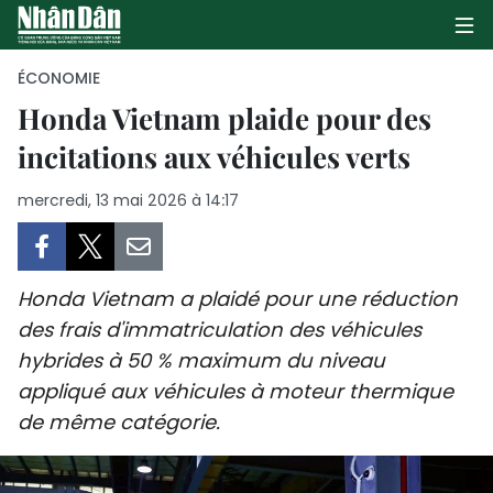
ÉCONOMIE
Honda Vietnam plaide pour des
incitations aux véhicules verts
PAGE D'ACCUEIL
mercredi, 13 mai 2026 à 14:17
POLITIQUE
ÉCONOMIE
Honda Vietnam a plaidé pour une réduction
SOCIÉTÉ
des frais d'immatriculation des véhicules
hybrides à 50 % maximum du niveau
CULTURE
appliqué aux véhicules à moteur thermique
TOURISME
de même catégorie.
ENVIRONNEMENT