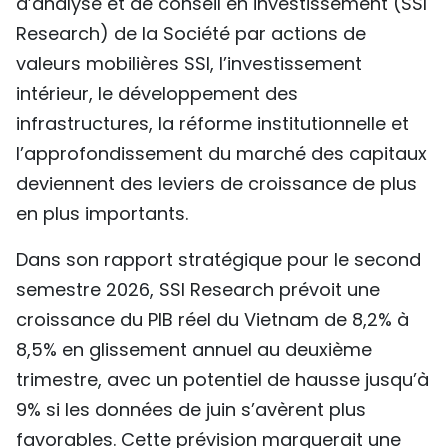
d’analyse et de conseil en investissement (SSI
TIẾNG VIỆT
Research) de la Société par actions de
valeurs mobilières SSI, l’investissement
ENGLISH
intérieur, le développement des
中文
infrastructures, la réforme institutionnelle et
l’approfondissement du marché des capitaux
РУССКИЙ
deviennent des leviers de croissance de plus
en plus importants.
ESPAÑOL
Dans son rapport stratégique pour le second
semestre 2026, SSI Research prévoit une
croissance du PIB réel du Vietnam de 8,2% à
8,5% en glissement annuel au deuxième
trimestre, avec un potentiel de hausse jusqu’à
9% si les données de juin s’avèrent plus
favorables. Cette prévision marquerait une