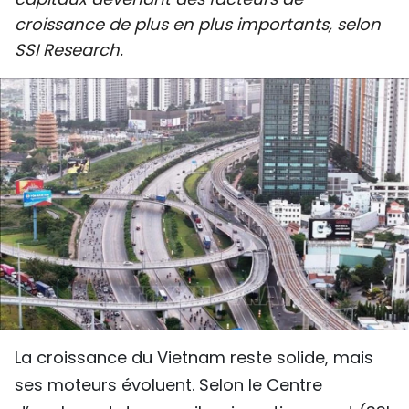
SPORT
croissance de plus en plus importants, selon
SSI Research.
FRANCOPHONIE
PAYS NATAL
INTERNATIONAL
MÉGASTORIE
INFOGRAPHIE
PHOTO
VIDÉO
La croissance du Vietnam reste solide, mais
ses moteurs évoluent. Selon le Centre
À PROPOS DU "PEUPLE"