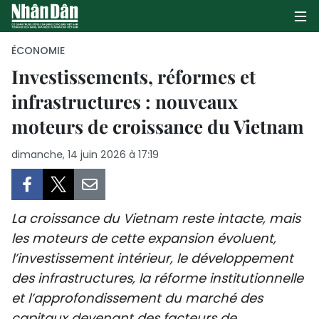
ÉCONOMIE
Investissements, réformes et
infrastructures : nouveaux
PAGE D'ACCUEIL
moteurs de croissance du Vietnam
POLITIQUE
dimanche, 14 juin 2026 à 17:19
ÉCONOMIE
SOCIÉTÉ
La croissance du Vietnam reste intacte, mais
CULTURE
les moteurs de cette expansion évoluent,
l’investissement intérieur, le développement
TOURISME
des infrastructures, la réforme institutionnelle
et l’approfondissement du marché des
ENVIRONNEMENT
capitaux devenant des facteurs de