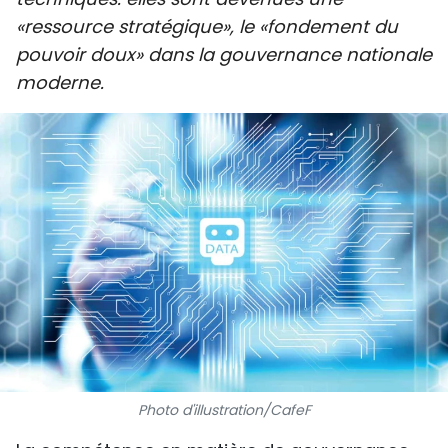
SPORT
«ressource stratégique», le «fondement du
pouvoir doux» dans la gouvernance nationale
FRANCOPHONIE
moderne.
PAYS NATAL
INTERNATIONAL
MÉGASTORIE
INFOGRAPHIE
PHOTO
VIDÉO
Photo d'illustration/CafeF
À PROPOS DU "PEUPLE"