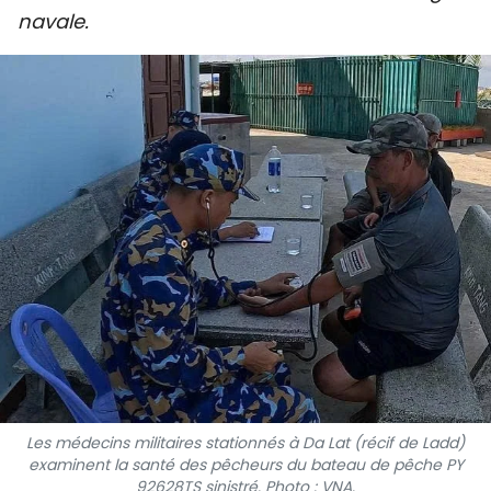
navale.
SPORT
FRANCOPHONIE
PAYS NATAL
INTERNATIONAL
MÉGASTORIE
INFOGRAPHIE
PHOTO
VIDÉO
Les médecins militaires stationnés à Da Lat (récif de Ladd)
À PROPOS DU "PEUPLE"
examinent la santé des pêcheurs du bateau de pêche PY
92628TS sinistré. Photo : VNA.