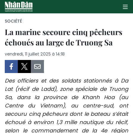
SOCIÉTÉ
La marine secoure cinq pêcheurs
échoués au large de Truong Sa
PAGE D'ACCUEIL
vendredi, 11 juillet 2025 à 14:18
POLITIQUE
ÉCONOMIE
Des officiers et des soldats stationnés à Da
SOCIÉTÉ
Lat (récif de Ladd), zone spéciale de Truong
Sa, dans la province de Khanh Hoa (au
CULTURE
Centre du Vietnam), au centre-sud, ont
TOURISME
secouru cinq pêcheurs dont le bateau s’était
échoué à environ 1,3 mille nautique du récif,
ENVIRONNEMENT
selon le commandement de la 4e région