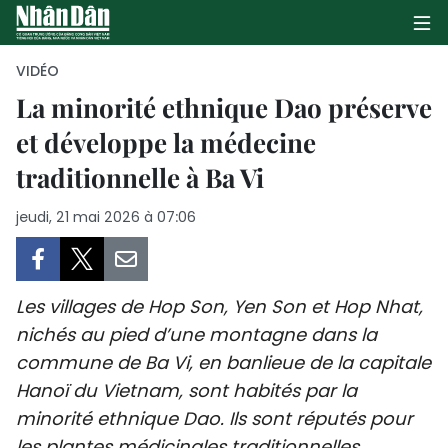
VIDÉO
La minorité ethnique Dao préserve
et développe la médecine
PAGE D'ACCUEIL
traditionnelle à Ba Vi
POLITIQUE
jeudi, 21 mai 2026 à 07:06
ÉCONOMIE
SOCIÉTÉ
Les villages de Hop Son, Yen Son et Hop Nhat,
CULTURE
nichés au pied d’une montagne dans la
commune de Ba Vi, en banlieue de la capitale
TOURISME
Hanoï du Vietnam, sont habités par la
minorité ethnique Dao. Ils sont réputés pour
ENVIRONNEMENT
les plantes médicinales traditionnelles