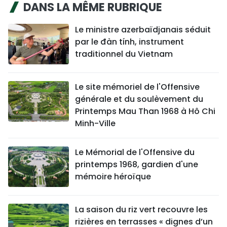
DANS LA MÊME RUBRIQUE
TIẾNG VIỆT
Le ministre azerbaïdjanais séduit
ENGLISH
par le đàn tính, instrument
traditionnel du Vietnam
中文
РУССКИЙ
Le site mémoriel de l'Offensive
générale et du soulèvement du
ESPAÑOL
Printemps Mau Than 1968 à Hô Chi
Minh-Ville
Le Mémorial de l'Offensive du
printemps 1968, gardien d'une
mémoire héroïque
La saison du riz vert recouvre les
rizières en terrasses « dignes d’un