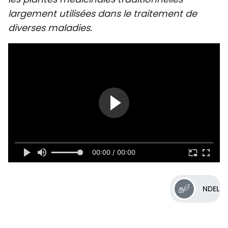
SPORT
largement utilisées dans le traitement de
diverses maladies.
FRANCOPHONIE
PAYS NATAL
INTERNATIONAL
MÉGASTORIE
INFOGRAPHIE
00:00 / 00:00
PHOTO
VIDÉO
NDEL
À PROPOS DU "PEUPLE"