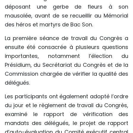
déposant une gerbe de fleurs à son
TIẾNG VIỆT
mausolée, avant de se recueillir au Mémorial
ENGLISH
des héros et martyrs de Bac Son.
中文
La première séance de travail du Congrès a
ensuite été consacrée à plusieurs questions
РУССКИЙ
importantes, notamment l’élection du
Présidium, du Secrétariat du Congrès et de la
ESPAÑOL
Commission chargée de vérifier la qualité des
délégués.
Les participants ont également adopté l’ordre
du jour et le règlement de travail du Congrès,
examiné le rapport de vérification des
mandats des délégués, le projet de rapport
d’auto-évaluation du Comité exécutif central