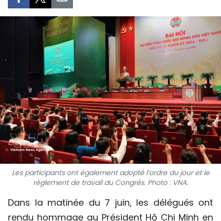
SPORT
FRANCOPHONIE
PAYS NATAL
INTERNATIONAL
MÉGASTORIE
INFOGRAPHIE
PHOTO
Les participants ont également adopté l’ordre du jour et le
VIDÉO
règlement de travail du Congrès. Photo : VNA.
Dans la matinée du 7 juin, les délégués ont
À PROPOS DU "PEUPLE"
rendu hommage au Président Hô Chi Minh en