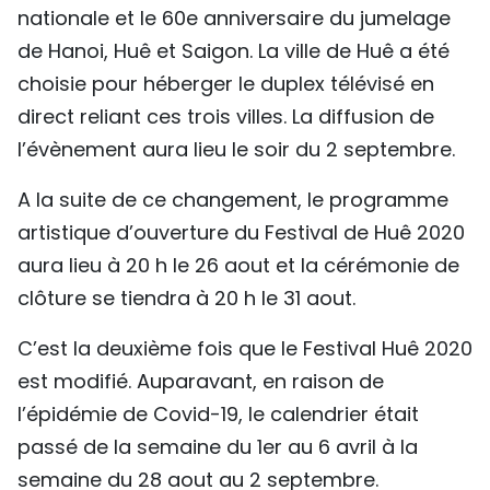
nationale et le 60e anniversaire du jumelage
TIẾNG VIỆT
de Hanoi, Huê et Saigon. La ville de Huê a été
ENGLISH
choisie pour héberger le duplex télévisé en
direct reliant ces trois villes. La diffusion de
中文
l’évènement aura lieu le soir du 2 septembre.
РУССКИЙ
A la suite de ce changement, le programme
artistique d’ouverture du Festival de Huê 2020
ESPAÑOL
aura lieu à 20 h le 26 aout et la cérémonie de
clôture se tiendra à 20 h le 31 aout.
C’est la deuxième fois que le Festival Huê 2020
est modifié. Auparavant, en raison de
l’épidémie de Covid-19, le calendrier était
passé de la semaine du 1er au 6 avril à la
semaine du 28 aout au 2 septembre.