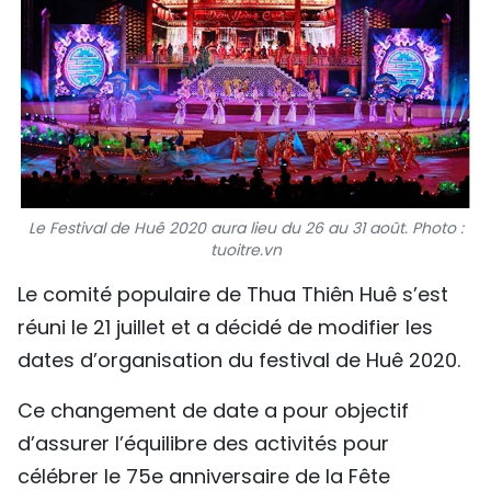
SPORT
FRANCOPHONIE
PAYS NATAL
INTERNATIONAL
Le Festival de Huê 2020 aura lieu du 26 au 31 août. Photo :
MÉGASTORIE
tuoitre.vn
INFOGRAPHIE
Le comité populaire de Thua Thiên Huê s’est
réuni le 21 juillet et a décidé de modifier les
PHOTO
dates d’organisation du festival de Huê 2020.
VIDÉO
Ce changement de date a pour objectif
d’assurer l’équilibre des activités pour
À PROPOS DU "PEUPLE"
célébrer le 75e anniversaire de la Fête