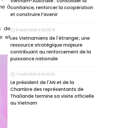
Vietnam-Australie : consolider la
ne à
confiance, renforcer la coopération
et construire l’avenir
s de
8 août 2026 à 02:02:19
e et
Les Vietnamiens de l'étranger, une
ressource stratégique majeure
contribuant au renforcement de la
puissance nationale
7 août 2026 à 15:42:25
Le président de l'AN et de la
Chambre des représentants de
Thaïlande termine sa visite officielle
au Vietnam