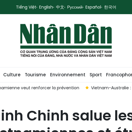
Tiếng Việt
English
中文
Русский
Español
한국어
Culture
Tourisme
Environnement
Sport
Francopho
etnamienne veut renforcer la prévention
Vietnam-Australie : 
inh Chinh salue l