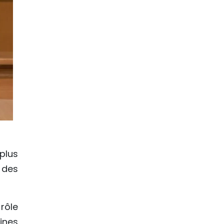
 plus
 des
rôle
aines