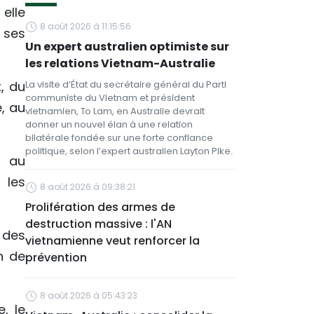
elle
8 août 2026 à 11:15:56
 ses
Un expert australien optimiste sur
les relations Vietnam-Australie
x, du
La visite d’État du secrétaire général du Parti
communiste du Vietnam et président
, au
vietnamien, To Lam, en Australie devrait
donner un nouvel élan à une relation
bilatérale fondée sur une forte confiance
politique, selon l’expert australien Layton Pike.
U au
 les
8 août 2026 à 09:38:21
Prolifération des armes de
destruction massive : l'AN
 des
vietnamienne veut renforcer la
n de
prévention
8 août 2026 à 05:43:23
, le