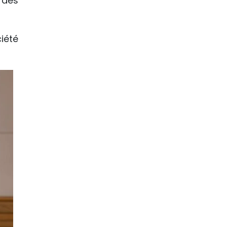
 des
iété