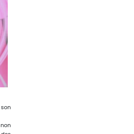
 son
 non