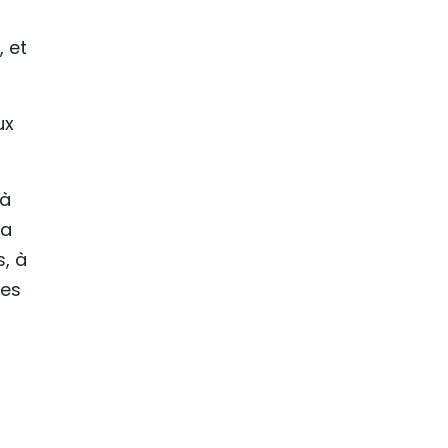
, et
ux
 à
la
, à
des