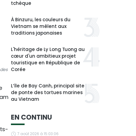
tchèque
À Binzuru, les couleurs du
Vietnam se mêlent aux
traditions japonaises
L'héritage de Ly Long Tuong au
cœur d'un ambitieux projet
touristique en République de
Corée
 des
L’île de Bay Canh, principal site
e
de ponte des tortues marines
Pham
au Vietnam
EN CONTINU
ts-
7 août 2026 à 15:03:06