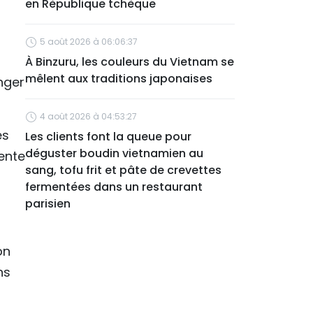
en République tchèque
5 août 2026 à 06:06:37
À Binzuru, les couleurs du Vietnam se
mêlent aux traditions japonaises
nger
4 août 2026 à 04:53:27
es
Les clients font la queue pour
déguster boudin vietnamien au
ente
sang, tofu frit et pâte de crevettes
n
fermentées dans un restaurant
parisien
on
ns