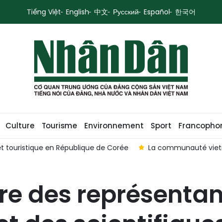
Tiếng Việt
English
中文
Русский
Español
한국어
Culture
Tourisme
Environnement
Sport
Francopho
et touristique en République de Corée
La communauté vietn
re des représentan