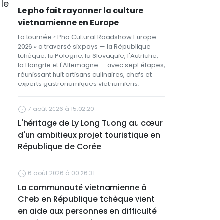
le
Le pho fait rayonner la culture
vietnamienne en Europe
La tournée « Pho Cultural Roadshow Europe
2026 » a traversé six pays — la République
tchèque, la Pologne, la Slovaquie, l'Autriche,
la Hongrie et l'Allemagne — avec sept étapes,
réunissant huit artisans culinaires, chefs et
experts gastronomiques vietnamiens.
7 août 2026 à 15:02:20
L'héritage de Ly Long Tuong au cœur
d'un ambitieux projet touristique en
République de Corée
6 août 2026 à 00:26:31
La communauté vietnamienne à
Cheb en République tchèque vient
en aide aux personnes en difficulté