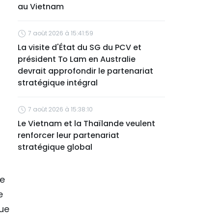
au Vietnam
7 août 2026 à 15:41:59
La visite d'État du SG du PCV et
président To Lam en Australie
devrait approfondir le partenariat
stratégique intégral
7 août 2026 à 15:38:10
Le Vietnam et la Thaïlande veulent
renforcer leur partenariat
stratégique global
re
e
que