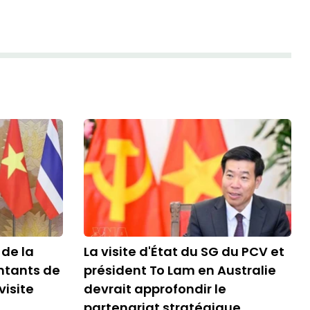
 de la
La visite d'État du SG du PCV et
ntants de
président To Lam en Australie
visite
devrait approfondir le
partenariat stratégique