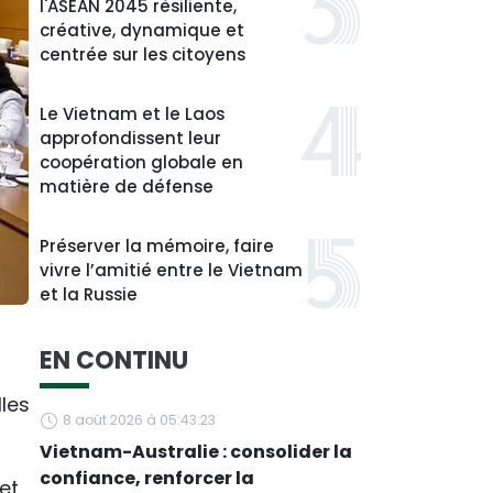
l'ASEAN 2045 résiliente,
créative, dynamique et
centrée sur les citoyens
Le Vietnam et le Laos
approfondissent leur
coopération globale en
matière de défense
Préserver la mémoire, faire
vivre l’amitié entre le Vietnam
et la Russie
EN CONTINU
les
8 août 2026 à 05:43:23
Vietnam-Australie : consolider la
confiance, renforcer la
et