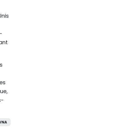
Unis
-
ant
s
tes
ue,
s-
VNA