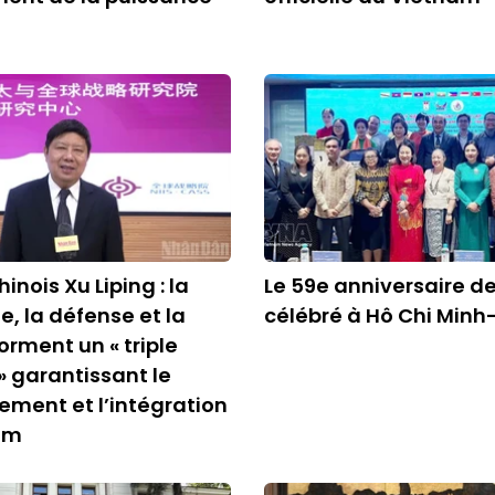
e
hinois Xu Liping : la
Le 59e anniversaire de
e, la défense et la
célébré à Hô Chi Minh-
orment un « triple
» garantissant le
ment et l’intégration
am