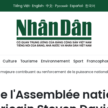
Tiếng Việt
English
中文
Русский
Español
한국어
Culture
Tourisme
Environnement
Sport
Francopho
e majeure contribuant au renforcement de la puissance nationa
e l'Assemblée nati