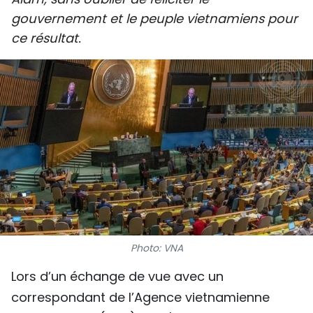
SPORT
gouvernement et le peuple vietnamiens pour
ce résultat.
FRANCOPHONIE
PAYS NATAL
INTERNATIONAL
MÉGASTORIE
INFOGRAPHIE
PHOTO
Photo: VNA
VIDÉO
Lors d’un échange de vue avec un
correspondant de l’Agence vietnamienne
À PROPOS DU "PEUPLE"