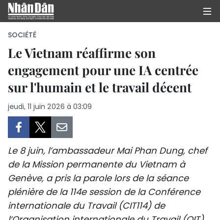
SOCIÉTÉ
Le Vietnam réaffirme son
engagement pour une IA centrée
PAGE D'ACCUEIL
sur l'humain et le travail décent
POLITIQUE
jeudi, 11 juin 2026 à 03:09
ÉCONOMIE
SOCIÉTÉ
Le 8 juin, l’ambassadeur Mai Phan Dung, chef
CULTURE
de la Mission permanente du Vietnam à
Genève, a pris la parole lors de la séance
TOURISME
plénière de la 114e session de la Conférence
internationale du Travail (CIT114) de
ENVIRONNEMENT
l’Organisation internationale du Travail (OIT).