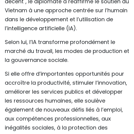
décent", le diplomate a réaffirmé le soutien du
TIẾNG VIỆT
Vietnam à une approche centrée sur l’humain
dans le développement et l’utilisation de
ENGLISH
l’intelligence artificielle (IA).
中文
Selon lui, l’IA transforme profondément le
РУССКИЙ
marché du travail, les modes de production et
la gouvernance sociale.
ESPAÑOL
Si elle offre d’importantes opportunités pour
accroître la productivité, stimuler l’innovation,
améliorer les services publics et développer
les ressources humaines, elle soulève
également de nouveaux défis liés à l’emploi,
aux compétences professionnelles, aux
inégalités sociales, à la protection des