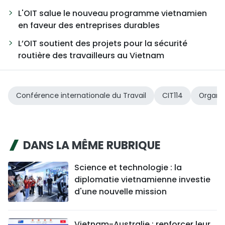
L'OIT salue le nouveau programme vietnamien
en faveur des entreprises durables
L’OIT soutient des projets pour la sécurité
routière des travailleurs au Vietnam
Conférence internationale du Travail
CIT114
Organis
DANS LA MÊME RUBRIQUE
Science et technologie : la
diplomatie vietnamienne investie
d'une nouvelle mission
Vietnam-Australie : renforcer leur