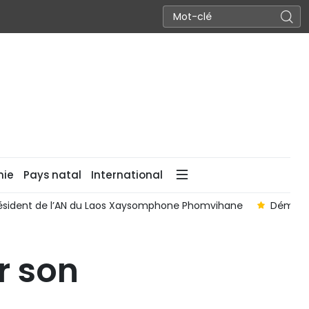
nie
Pays natal
International
résident de l’AN du Laos Xaysomphone Phomvihane
Démasque
r son