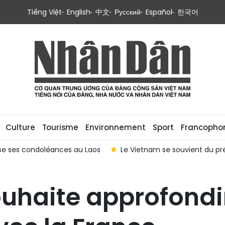
Tiếng Việt
English
中文
Русский
Español
한국어
Culture
Tourisme
Environnement
Sport
Francopho
e ses condoléances au Laos
Le Vietnam se souvient du p
uhaite approfondi