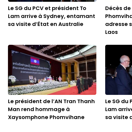
Le SG du PCV et président To
Décès d
Lam arrive à Sydney, entamant
Phomviha
sa visite d’État en Australie
adresse 
Laos
Le président de l’AN Tran Thanh
Le SG du 
Man rend hommage à
Lam arri
Xaysomphone Phomvihane
sa visite 