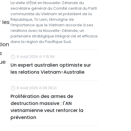
La visite d’État en Nouvelle-Zélande du
secrétaire général du Comité central du Parti
communiste du Vietnam et président de la
République, To Lam, témoigne de
 les
l’importance que le Vietnam accorde à ses
relations avec la Nouvelle-Zélande, un
partenaire stratégique intégral clé et efficace
dans la région du Pacifique Sud.
tion
s
8 août 2026 à 11:15:56
que
Un expert australien optimiste sur
les relations Vietnam-Australie
8 août 2026 à 09:38:21
Prolifération des armes de
destruction massive : l'AN
vietnamienne veut renforcer la
prévention