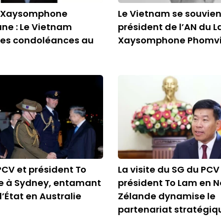
e Xaysomphone
Le Vietnam se souvien
ne : Le Vietnam
président de l’AN du L
ses condoléances au
Xaysomphone Phomv
PCV et président To
La visite du SG du PCV
ve à Sydney, entamant
président To Lam en N
d’État en Australie
Zélande dynamise le
partenariat stratégiq