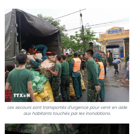
SPORT
FRANCOPHONIE
PAYS NATAL
INTERNATIONAL
MÉGASTORIE
INFOGRAPHIE
PHOTO
Les secours sont transportés d’urgence pour venir en aide
VIDÉO
aux habitants touchés par les inondations.
À PROPOS DU "PEUPLE"