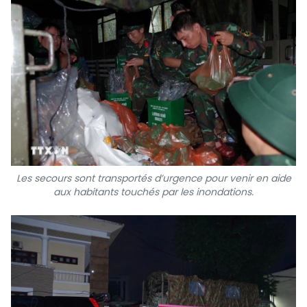
TIẾNG VIỆT
ENGLISH
中文
РУССКИЙ
ESPAÑOL
Les secours sont transportés d’urgence pour venir en aide
aux habitants touchés par les inondations.