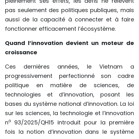
pleinement ses effets, les défis ne relèvent
TIẾNG VIỆT
pas seulement des politiques publiques, mais
aussi de la capacité à connecter et à faire
ENGLISH
fonctionner efficacement l’écosystème.
中文
Quand l’innovation devient un moteur de
croissance
РУССКИЙ
Ces dernières années, le Vietnam a
ESPAÑOL
progressivement perfectionné son cadre
politique en matière de sciences, de
technologies et d’innovation, posant les
bases du système national d’innovation. La loi
sur les sciences, la technologie et l’innovation
o
n
93/2025/QH15 introduit pour la première
fois la notion d’innovation dans le système