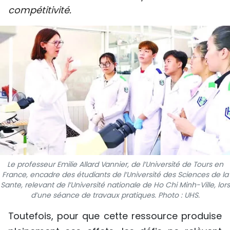
compétitivité.
SPORT
FRANCOPHONIE
PAYS NATAL
INTERNATIONAL
MÉGASTORIE
INFOGRAPHIE
PHOTO
Le professeur Emilie Allard Vannier, de l’Université de Tours en
France, encadre des étudiants de l’Université des Sciences de la
VIDÉO
Sante, relevant de l’Université nationale de Ho Chi Minh-Ville, lors
d’une séance de travaux pratiques. Photo : UHS.
Toutefois, pour que cette ressource produise
À PROPOS DU "PEUPLE"