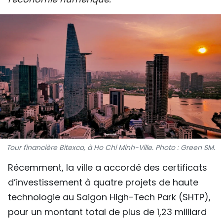
SPORT
FRANCOPHONIE
PAYS NATAL
INTERNATIONAL
MÉGASTORIE
INFOGRAPHIE
Tour financière Bitexco, à Ho Chi Minh-Ville. Photo : Green SM.
PHOTO
Récemment, la ville a accordé des certificats
VIDÉO
d’investissement à quatre projets de haute
technologie au Saigon High-Tech Park (SHTP),
À PROPOS DU "PEUPLE"
pour un montant total de plus de 1,23 milliard