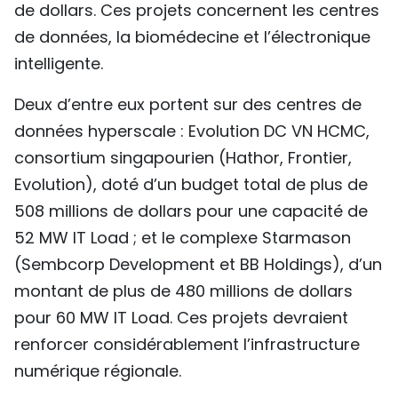
de dollars. Ces projets concernent les centres
TIẾNG VIỆT
de données, la biomédecine et l’électronique
intelligente.
ENGLISH
Deux d’entre eux portent sur des centres de
中文
données hyperscale : Evolution DC VN HCMC,
РУССКИЙ
consortium singapourien (Hathor, Frontier,
Evolution), doté d’un budget total de plus de
ESPAÑOL
508 millions de dollars pour une capacité de
52 MW IT Load ; et le complexe Starmason
(Sembcorp Development et BB Holdings), d’un
montant de plus de 480 millions de dollars
pour 60 MW IT Load. Ces projets devraient
renforcer considérablement l’infrastructure
numérique régionale.