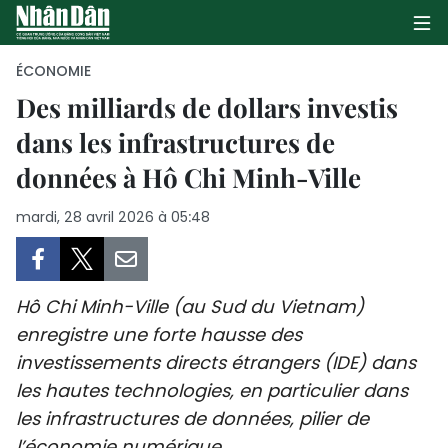
ÉCONOMIE
Des milliards de dollars investis
dans les infrastructures de
PAGE D'ACCUEIL
données à Hô Chi Minh-Ville
POLITIQUE
mardi, 28 avril 2026 à 05:48
ÉCONOMIE
SOCIÉTÉ
Hô Chi Minh-Ville (au Sud du Vietnam)
CULTURE
enregistre une forte hausse des
investissements directs étrangers (IDE) dans
TOURISME
les hautes technologies, en particulier dans
les infrastructures de données, pilier de
ENVIRONNEMENT
l’économie numérique.