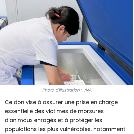
SPORT
FRANCOPHONIE
PAYS NATAL
INTERNATIONAL
MÉGASTORIE
INFOGRAPHIE
Photo d'illustration : VNA.
PHOTO
Ce don vise à assurer une prise en charge
VIDÉO
essentielle des victimes de morsures
d’animaux enragés et à protéger les
À PROPOS DU "PEUPLE"
populations les plus vulnérables, notamment