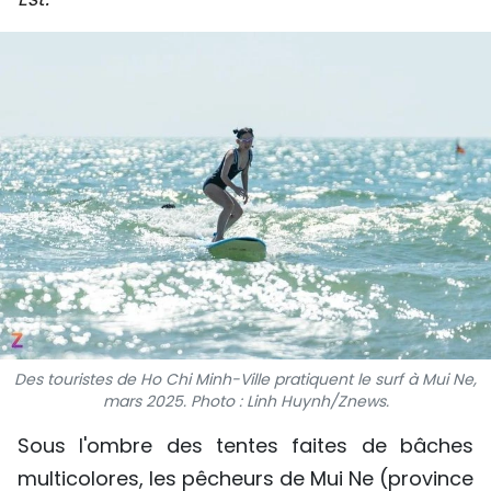
SPORT
FRANCOPHONIE
PAYS NATAL
INTERNATIONAL
MÉGASTORIE
INFOGRAPHIE
PHOTO
Des touristes de Ho Chi Minh-Ville pratiquent le surf à Mui Ne,
VIDÉO
mars 2025. Photo : Linh Huynh/Znews.
Sous l'ombre des tentes faites de bâches
À PROPOS DU "PEUPLE"
multicolores, les pêcheurs de Mui Ne (province