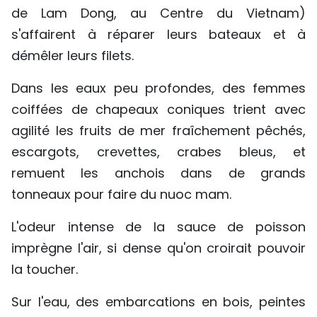
de Lam Dong, au Centre du Vietnam)
TIẾNG VIỆT
s'affairent à réparer leurs bateaux et à
ENGLISH
démêler leurs filets.
中文
Dans les eaux peu profondes, des femmes
coiffées de chapeaux coniques trient avec
РУССКИЙ
agilité les fruits de mer fraîchement pêchés,
escargots, crevettes, crabes bleus, et
ESPAÑOL
remuent les anchois dans de grands
tonneaux pour faire du nuoc mam.
L'odeur intense de la sauce de poisson
imprègne l'air, si dense qu'on croirait pouvoir
la toucher.
Sur l'eau, des embarcations en bois, peintes