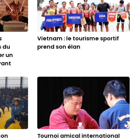
s
Vietnam : le tourisme sportif
s du
prend son élan
er un
vant
son
Tournoi amical international