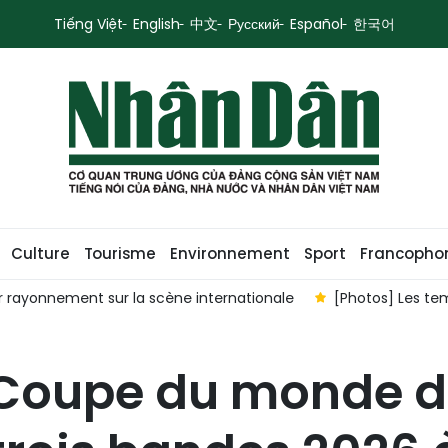
Tiếng Việt
English
中文
Русский
Español
한국어
Culture
Tourisme
Environnement
Sport
Francopho
ur rayonnement sur la scène internationale
[Photos] Les te
 Coupe du monde de