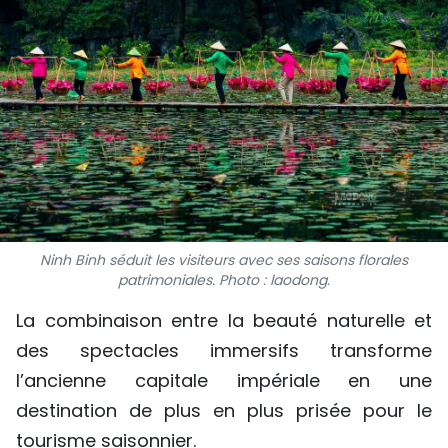
SPORT
FRANCOPHONIE
PAYS NATAL
INTERNATIONAL
MÉGASTORIE
Ninh Binh séduit les visiteurs avec ses saisons florales
INFOGRAPHIE
patrimoniales. Photo : laodong.
PHOTO
La combinaison entre la beauté naturelle et
des spectacles immersifs transforme
VIDÉO
l’ancienne capitale impériale en une
destination de plus en plus prisée pour le
À PROPOS DU "PEUPLE"
tourisme saisonnier.