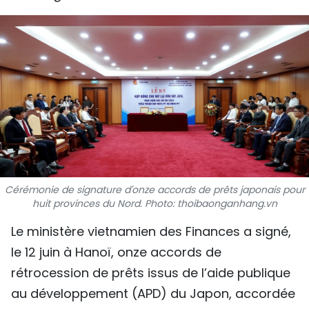
SPORT
FRANCOPHONIE
PAYS NATAL
INTERNATIONAL
MÉGASTORIE
INFOGRAPHIE
Cérémonie de signature d'onze accords de prêts japonais pour
huit provinces du Nord. Photo: thoibaonganhang.vn
PHOTO
Le ministère vietnamien des Finances a signé,
VIDÉO
le 12 juin à Hanoï, onze accords de
rétrocession de prêts issus de l’aide publique
au développement (APD) du Japon, accordée
À PROPOS DU "PEUPLE"