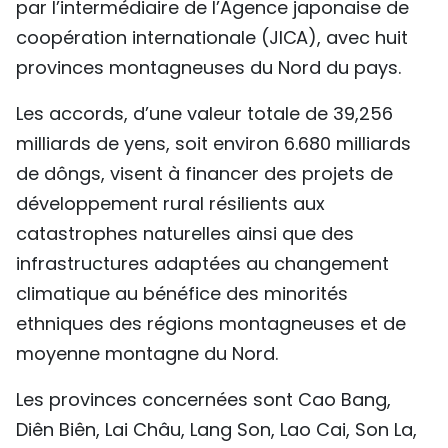
par l’intermédiaire de l’Agence japonaise de
TIẾNG VIỆT
coopération internationale (JICA), avec huit
provinces montagneuses du Nord du pays.
ENGLISH
Les accords, d’une valeur totale de 39,256
中文
milliards de yens, soit environ 6.680 milliards
РУССКИЙ
de dôngs, visent à financer des projets de
développement rural résilients aux
ESPAÑOL
catastrophes naturelles ainsi que des
infrastructures adaptées au changement
climatique au bénéfice des minorités
ethniques des régions montagneuses et de
moyenne montagne du Nord.
Les provinces concernées sont Cao Bang,
Diên Biên, Lai Châu, Lang Son, Lao Cai, Son La,