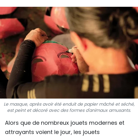
SPORT
FRANCOPHONIE
PAYS NATAL
INTERNATIONAL
MÉGASTORIE
INFOGRAPHIE
PHOTO
Le masque, après avoir été enduit de papier mâché et séché,
est peint et décoré avec des formes d'animaux amusants.
VIDÉO
Alors que de nombreux jouets modernes et
À PROPOS DU "PEUPLE"
attrayants voient le jour, les jouets