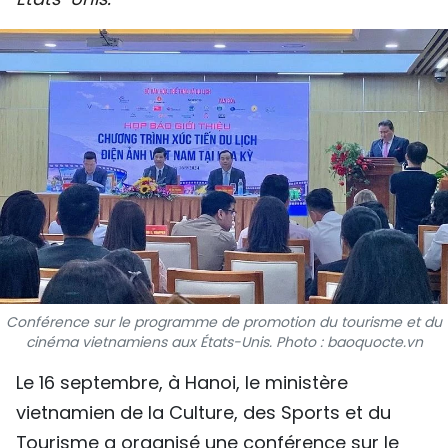
SPORT
FRANCOPHONIE
PAYS NATAL
INTERNATIONAL
MÉGASTORIE
INFOGRAPHIE
PHOTO
Conférence sur le programme de promotion du tourisme et du
cinéma vietnamiens aux États-Unis. Photo : baoquocte.vn
VIDÉO
Le 16 septembre, à Hanoi, le ministère
vietnamien de la Culture, des Sports et du
À PROPOS DU "PEUPLE"
Tourisme a organisé une conférence sur le