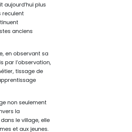
it aujourd’hui plus
 reculent
tinuent
estes anciens
nce, en observant sa
is par l’observation,
étier, tissage de
’apprentissage
age non seulement
nvers la
ns le village, elle
mes et aux jeunes.