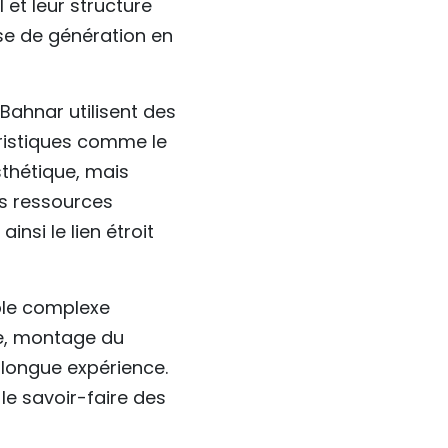
et leur structure
se de génération en
Bahnar utilisent des
téristiques comme le
sthétique, mais
es ressources
insi le lien étroit
ble complexe
re, montage du
 longue expérience.
 le savoir-faire des