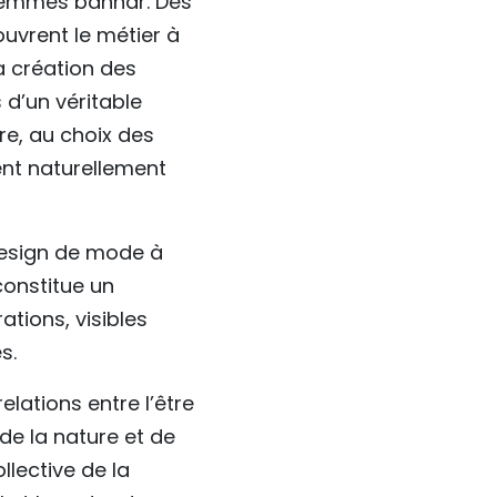
x femmes bahnar. Dès
ouvrent le métier à
la création des
 d’un véritable
re, au choix des
ent naturellement
design de mode à
constitue un
tions, visibles
s.
elations entre l’être
e la nature et de
llective de la