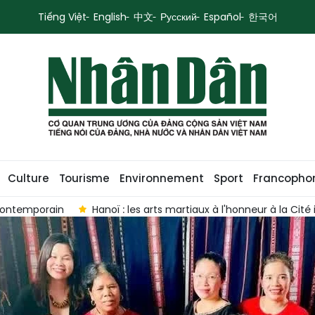
Tiếng Việt
English
中文
Русский
Español
한국어
Culture
Tourisme
Environnement
Sport
Francopho
Hanoï : les arts martiaux à l'honneur à la Cité impériale d