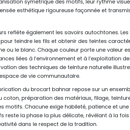
isation symétrique des motifs, leur rythme visuel 
ensée esthétique rigoureuse façonnée et transmi
urs reflète également les savoirs autochtones. Les 
pour teindre les fils et obtenir des teintes carac
aune ou le blanc. Chaque couleur porte une valeur e
nces liées à l’environnement et à l’exploitation d
vation des techniques de teinture naturelle illustre a
 l’espace de vie communautaire.
brication du brocart bahnar repose sur un ensem
du coton, préparation des matériaux, filage, teintu
es motifs. Chacune exige habileté, patience et une
s reste la phase la plus délicate, révélant à la fois
ativité dans le respect de la tradition.