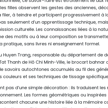
ditionnelle, ce savoir-faire est étroitement lié au
 les filles observent les gestes des anciennes, déc
 filer, à teindre et participent progressivement à 
it pas seulement d’un apprentissage technique, mais
ssion culturelle. Les connaissances liées à la natu
me des motifs ou à leur composition se transmett
la pratique, sans livres ni enseignement formel.
Vu Huyen Trang, responsable du département de 
 Tat Thanh de Hô Chi Minh-Ville, le brocart bahnar 
 de savoirs autochtones accumulés au fil des généra
s couleurs et ses techniques de tissage spécifique
nt pas d’une simple décoration : ils traduisent les r
ronnement. Les formes géométriques ou inspirées d
racontent chacune une histoire liée à la mémoire co