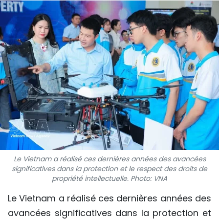
SPORT
FRANCOPHONIE
PAYS NATAL
INTERNATIONAL
MÉGASTORIE
INFOGRAPHIE
PHOTO
Le Vietnam a réalisé ces dernières années des avancées
significatives dans la protection et le respect des droits de
VIDÉO
propriété intellectuelle. Photo: VNA
Le Vietnam a réalisé ces dernières années des
À PROPOS DU "PEUPLE"
avancées significatives dans la protection et