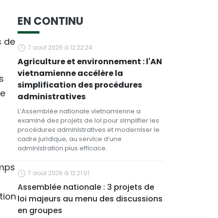
EN CONTINU
s de
7 août 2026 à 12:22:24
Agriculture et environnement : l'AN
vietnamienne accélère la
s
simplification des procédures
le
administratives
L’Assemblée nationale vietnamienne a
examiné des projets de loi pour simplifier les
procédures administratives et moderniser le
cadre juridique, au service d’une
administration plus efficace.
emps
7 août 2026 à 12:21:01
Assemblée nationale : 3 projets de
tion
loi majeurs au menu des discussions
en groupes