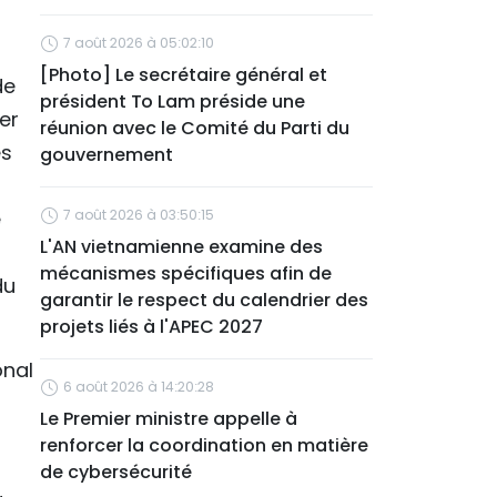
7 août 2026 à 05:02:10
[Photo] Le secrétaire général et
de
président To Lam préside une
er
réunion avec le Comité du Parti du
es
gouvernement
e
7 août 2026 à 03:50:15
L'AN vietnamienne examine des
mécanismes spécifiques afin de
du
garantir le respect du calendrier des
projets liés à l'APEC 2027
onal
6 août 2026 à 14:20:28
Le Premier ministre appelle à
renforcer la coordination en matière
de cybersécurité