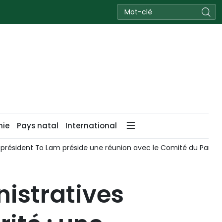
nie
Pays natal
International
t président To Lam préside une réunion avec le Comité du Part
istratives