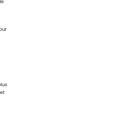
de
our
plus
et