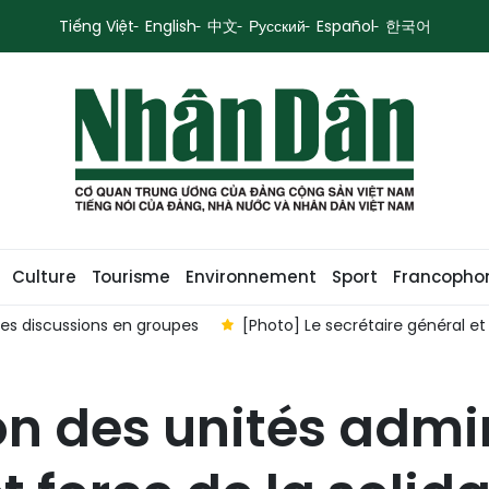
Tiếng Việt
English
中文
Русский
Español
한국어
Culture
Tourisme
Environnement
Sport
Francopho
des discussions en groupes
[Photo] Le secrétaire général e
n des unités admin