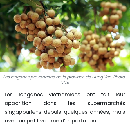
SPORT
FRANCOPHONIE
PAYS NATAL
INTERNATIONAL
MÉGASTORIE
INFOGRAPHIE
Les longanes provenance de la province de Hung Yen. Photo :
VNA.
PHOTO
Les longanes vietnamiens ont fait leur
apparition dans les supermarchés
VIDÉO
singapouriens depuis quelques années, mais
avec un petit volume d’importation.
À PROPOS DU "PEUPLE"