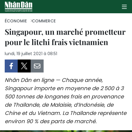
ÉCONOMIE
COMMERCE
Singapour, un marché prometteur
pour le litchi frais vietnamien
PAGE D'ACCUEIL
lundi, 19 juillet 2021 à 08:51
POLITIQUE
ÉCONOMIE
Nhân Dân en ligne — Chaque année,
SOCIÉTÉ
Singapour importe en moyenne de 2 500 à 3
500 tonnes de longanes frais en provenance
CULTURE
de Thaïlande, de Malaisie, d’Indonésie, de
TOURISME
Chine et du Vietnam. La Thaïlande représente
environ 90 % des parts de marché.
ENVIRONNEMENT