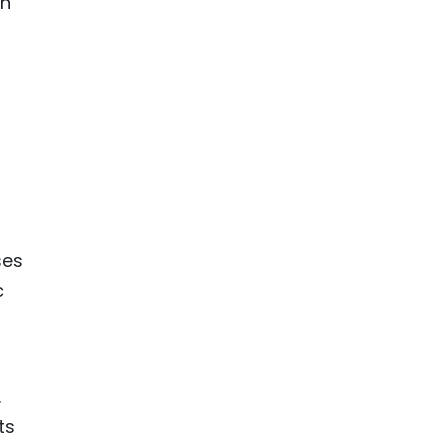
on
ses
c
.
ts