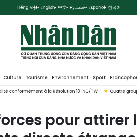
Tiếng Việt
English
中文
Русский
Español
한국어
Culture
Tourisme
Environnement
Sport
Francopho
ualité conformément à la Résolution 10-NQ/TW
Quatre group
orces pour attirer 