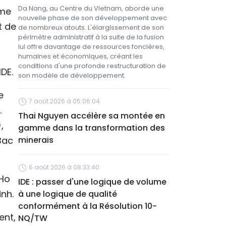
Da Nang, au Centre du Vietnam, aborde une
rme
nouvelle phase de son développement avec
t de
de nombreux atouts. L'élargissement de son
périmètre administratif à la suite de la fusion
lui offre davantage de ressources foncières,
humaines et économiques, créant les
conditions d'une profonde restructuration de
IDE.
son modèle de développement.
e
7 août 2026 à 05:06:04
.
Thai Nguyen accélère sa montée en
,
gamme dans la transformation des
Bac
minerais
6 août 2026 à 08:33:40
 Ho
IDE : passer d'une logique de volume
inh.
à une logique de qualité
conformément à la Résolution 10-
ent,
NQ/TW