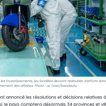
 les investissements, les localités devront redoubler d’efforts dan
onnement des affaires. Photo : Le Toan/baodautu.
ment annoncé les résolutions et décisions relatives à
nsi, le pays comptera désormais 34 provinces et vil