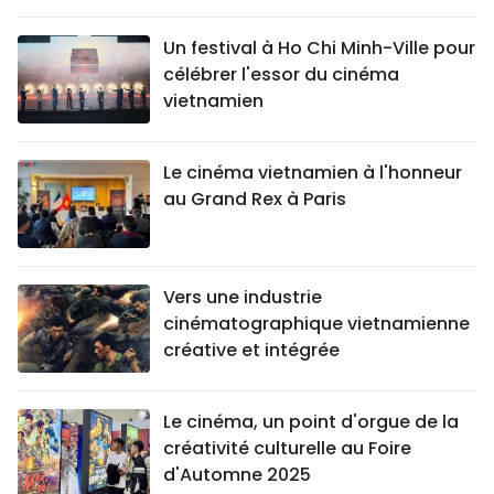
SPORT
Un festival à Ho Chi Minh-Ville pour
célébrer l'essor du cinéma
FRANCOPHONIE
vietnamien
PAYS NATAL
Le cinéma vietnamien à l'honneur
INTERNATIONAL
au Grand Rex à Paris
MÉGASTORIE
INFOGRAPHIE
Vers une industrie
cinématographique vietnamienne
PHOTO
créative et intégrée
VIDÉO
Le cinéma, un point d'orgue de la
créativité culturelle au Foire
À PROPOS DU "PEUPLE"
d'Automne 2025