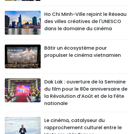
TIẾNG VIỆT
Ho Chi Minh-Ville rejoint le Réseau
des villes créatives de l'UNESCO
ENGLISH
dans le domaine du cinéma
中文
Bâtir un écosystème pour
РУССКИЙ
propulser le cinéma vietnamien
ESPAÑOL
Dak Lak : ouverture de la Semaine
du film pour le 80e anniversaire de
la Révolution d’Août et de la Fête
nationale
Le cinéma, catalyseur du
rapprochement culturel entre le