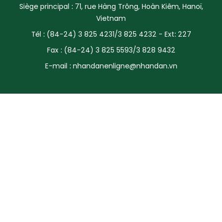
Siège principal : 71, rue Hàng Trông, Hoàn Kiêm, Hanoï,
SPORT
Vietnam
Tél : (84-24) 3 825 4231/3 825 4232 - Ext: 227
FRANCOPHONIE
Fax : (84-24) 3 825 5593/3 828 9432
PAYS NATAL
E-mail :
nhandanenligne@nhandan.vn
INTERNATIONAL
MÉGASTORIE
INFOGRAPHIE
PHOTO
VIDÉO
À PROPOS DU "PEUPLE"