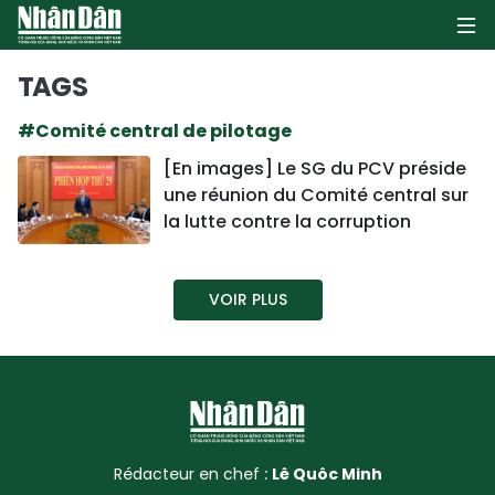
TAGS
#Comité central de pilotage
PAGE D'ACCUEIL
[En images] Le SG du PCV préside
une réunion du Comité central sur
POLITIQUE
la lutte contre la corruption
ÉCONOMIE
VOIR PLUS
SOCIÉTÉ
CULTURE
TOURISME
ENVIRONNEMENT
Rédacteur en chef :
Lê Quôc Minh