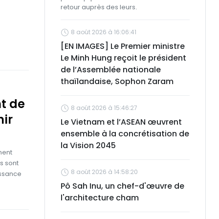
retour auprès des leurs.
8 août 2026 à 16:06:41
[EN IMAGES] Le Premier ministre
Le Minh Hung reçoit le président
de l’Assemblée nationale
thaïlandaise, Sophon Zaram
t de
8 août 2026 à 15:46:27
nir
Le Vietnam et l’ASEAN œuvrent
ensemble à la concrétisation de
la Vision 2045
ment
s sont
8 août 2026 à 14:58:20
issance
Pô Sah Inu, un chef-d'œuvre de
l'architecture cham