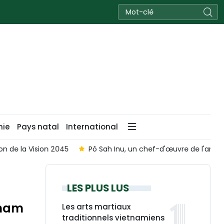
nie
Pays natal
International
l'architecture cham
Donner un nouvel élan au Partenariat 
LES PLUS LUS
tnam
Les arts martiaux
traditionnels vietnamiens