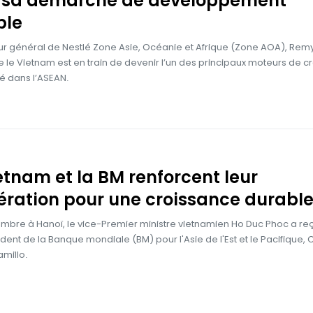
 sa démarche de développement
ble
ur général de Nestlé Zone Asie, Océanie et Afrique (Zone AOA), Remy 
e le Vietnam est en train de devenir l’un des principaux moteurs de 
é dans l’ASEAN.
etnam et la BM renforcent leur
ration pour une croissance durabl
mbre à Hanoï, le vice-Premier ministre vietnamien Ho Duc Phoc a reç
dent de la Banque mondiale (BM) pour l'Asie de l'Est et le Pacifique, 
amillo.