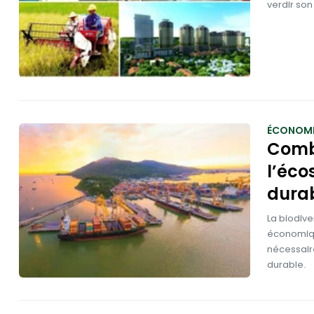
verdir so
ÉCONOMI
Comb
l’éco
dura
La biodiv
économique
nécessair
durable.