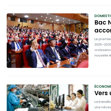
DOMESTI
Bac N
accom
Le premier
2025–2030,
croissanc
nouvelle 
ÉCONOMI
Vers 
La transit
une néces