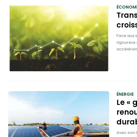
ÉCONOMI
Trans
croi
Face aux e
rigoureux 
accélèrent
ÉNERGIE
Le « 
renou
durab
Avec son 