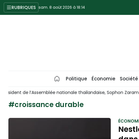
RUBRIQUES
sam. 8 août 2026 à 18:14
Politique
Économie
Société
 Zaram
Le Vietnam et l’ASEAN œuvrent ensemble à la concrét
#croissance durable
ÉCONOMI
Nestl