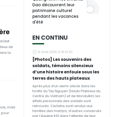
Dao découvrent leur
patrimoine culturel
pendant les vacances
d'été
ère
EN CONTINU
mandat
tieux de
8 août 2026 à 16:41:20
dans la
[Photos] Les souvenirs des
soldats, témoins silencieux
d’une histoire enfouie sous les
terres des hauts plateaux
Après plus d’un demi-siècle dans les
forêts du Tay Nguyen (Hauts Plateaux du
Centre du Vietnam) et de Mondulkiri, les
effets personnels des soldats sont
retrouvés. Certains sont rendus aux
oix, mais
familles des martyrs, d’autres conservés
s pour
par l’équipe K51 dans l’attente de leur