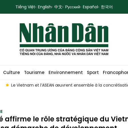
Tiếng Việt
English
中文
Русский
Español
한국어
Culture
Tourisme
Environnement
Sport
Francopho
isation de la Vision 2045
Pô Sah Inu, un chef-d'œuvre de 
E
é affirme le rôle stratégique du Vie