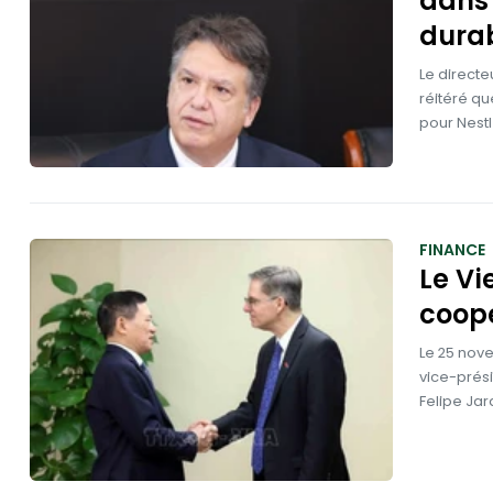
dans
dura
Le directe
réitéré qu
pour Nestl
FINANCE
Le Vi
coopé
Le 25 nove
vice-prési
Felipe Jar